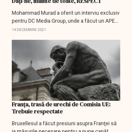
Daţi-ne, înainte de toate, RESPECT
Mohammad Murad a oferit un interviu exclusiv
pentru DC Media Group, unde a făcut un APEL
către premierul Ciucă.
14 DECEMBRIE 2021
Franța, trasă de urechi de Comisia UE:
Trebuie respectate
Bruxellesul a făcut presiuni asupra Franţei să
ia măsurile necesare pentru a pune capăt