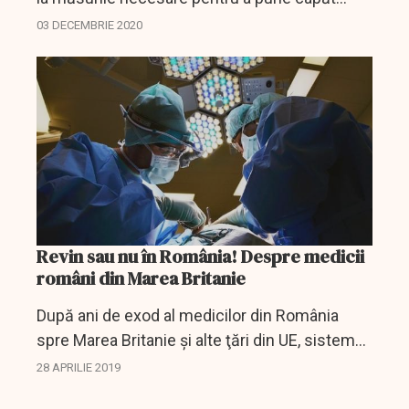
depăşirii valorii-limită de dioxid de azot din aer,
03 DECEMBRIE 2020
gaz poluant provenit în principal de la
motoarele...
Revin sau nu în România! Despre medicii
români din Marea Britanie
După ani de exod al medicilor din România
spre Marea Britanie şi alte ţări din UE, sistemul
medical românesc speră să reţină în ţară
28 APRILIE 2019
personalul din domeniul sănătăţii, în special...