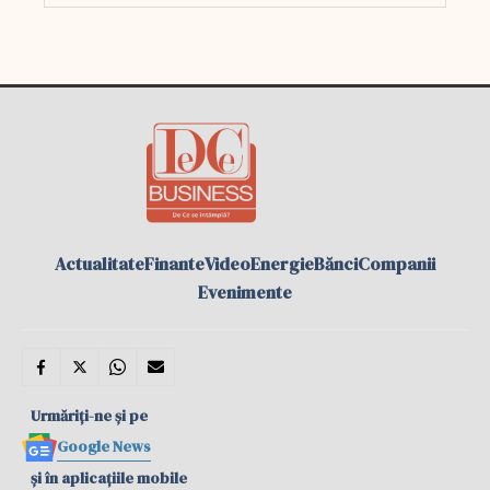
Actualitate
Finante
Video
Energie
Bănci
Companii
Evenimente
Urmăriți-ne și pe
Google News
și în aplicațiile mobile