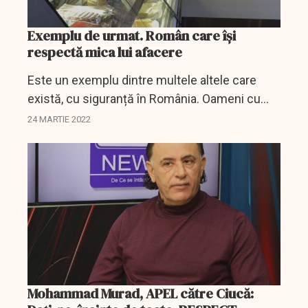
Exemplu de urmat. Român care își
respectă mica lui afacere
Este un exemplu dintre multele altele care
există, cu siguranță în România. Oameni cu
suflet mare și îndrăgostiți de ceea ce fac, de
24 MARTIE 2022
mica lor afacere pe care o îngrijesc și
ocrotesc ca pe...
Mohammad Murad, APEL către Ciucă: