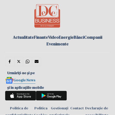
Actualitate
Finante
Video
Energie
Bănci
Companii
Evenimente
Urmăriți-ne și pe
Google News
și în aplicațiile mobile
Politica de
Politica
Gestionați
Contact
Declarație de