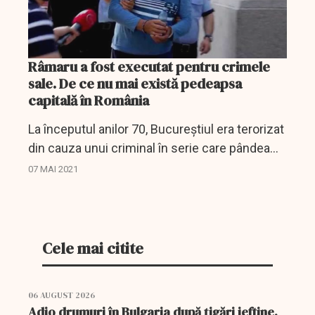
Râmaru a fost executat pentru crimele
sale. De ce nu mai există pedeapsa
capitală în România
La începutul anilor 70, Bucureștiul era terorizat
din cauza unui criminal în serie care pândea
noapte femeile singure pe care le viola după
07 MAI 2021
care le ucidea. Este vorba de Ion Râmaru.
Cele mai citite
06 AUGUST 2026
Adio drumuri în Bulgaria după țigări ieftine.