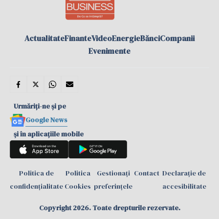
Actualitate
Finante
Video
Energie
Bănci
Companii
Evenimente
Urmăriți-ne și pe
Google News
și în aplicațiile mobile
Politica de
Politica
Gestionați
Contact
Declarație de
confidențialitate
Cookies
preferințele
accesibilitate
Copyright 2026. Toate drepturile rezervate.