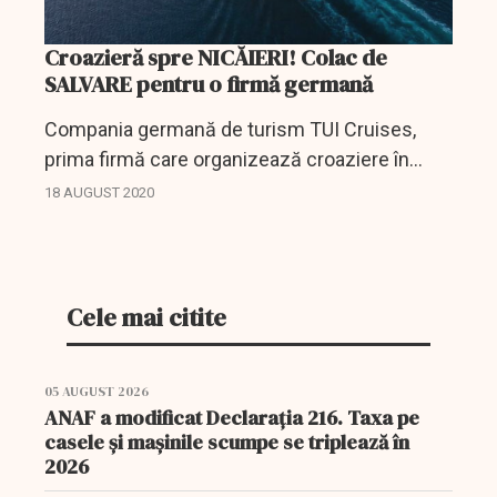
Croazieră spre NICĂIERI! Colac de
SALVARE pentru o firmă germană
Compania germană de turism TUI Cruises,
prima firmă care organizează croaziere în
sistem ”all inclusive” cu respectarea strictă a
18 AUGUST 2020
normelor sanitare impuse de pandemia de
coronavirus, oferă...
Cele mai citite
05 AUGUST 2026
ANAF a modificat Declarația 216. Taxa pe
casele și mașinile scumpe se triplează în
2026