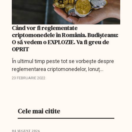
Când vor fi reglementate
criptomonedele în România. Budișteanu:
O să vedem o EXPLOZIE. Va fi greu de
OPRIT
În ultimul timp peste tot se vorbește despre
reglementarea criptomonedelor, Ionuț
Budișteanu a explicat toată această situație
23 FEBRUARIE 2022
redactorilor DCBusiness.
Cele mai citite
04 AUGUST 2026