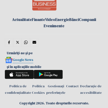
Actualitate
Finante
Video
Energie
Bănci
Companii
Evenimente
Urmăriți-ne și pe
Google News
și în aplicațiile mobile
Politica de
Politica
Gestionați
Contact
Declarație de
confidențialitate
Cookies
preferințele
accesibilitate
Copyright 2026. Toate drepturile rezervate.