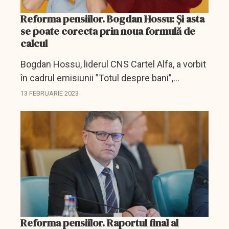
Reforma pensiilor. Bogdan Hossu: Și asta
se poate corecta prin noua formulă de
calcul
Bogdan Hossu, liderul CNS Cartel Alfa, a vorbit
în cadrul emisiunii ”Totul despre bani”,
difuzată de DCNews și DCBusiness, despre
13 FEBRUARIE 2023
anomaliile din sistemul de pensii, despre
formule de calcul,...
Reforma pensiilor. Raportul final al