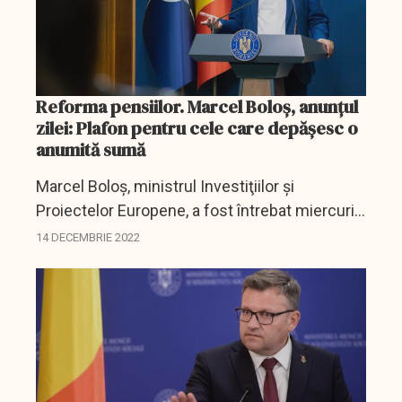
Reforma pensiilor. Marcel Boloş, anunţul
zilei: Plafon pentru cele care depăşesc o
anumită sumă
Marcel Boloş, ministrul Investiţiilor şi
Proiectelor Europene, a fost întrebat miercuri,
la finalul şedinţei de Guvern, despre reforma
14 DECEMBRIE 2022
pensiilor.