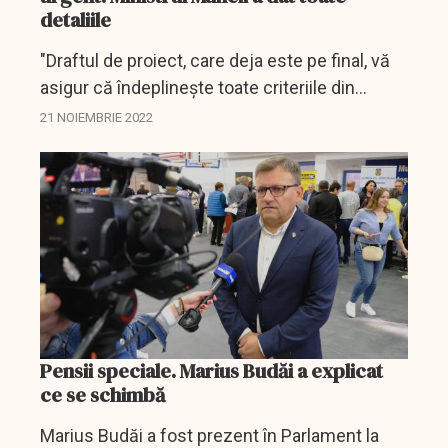
detaliile
"Draftul de proiect, care deja este pe final, vă
asigur că îndeplinește toate criteriile din
PNRR”, a declarat luni, în Parlament, la Ora
21 NOIEMBRIE 2022
Guvernului, ministrul Muncii, Marius Budai,...
Pensii speciale. Marius Budăi a explicat
ce se schimbă
Marius Budăi a fost prezent în Parlament la