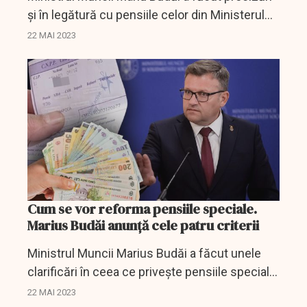
și în legătură cu pensiile celor din Ministerul
Apărării Naționale și Ministerul Afacerilor
22 MAI 2023
Interne.
Cum se vor reforma pensiile speciale.
Marius Budăi anunță cele patru criterii
Ministrul Muncii Marius Budăi a făcut unele
clarificări în ceea ce privește pensiile speciale
din România.
22 MAI 2023