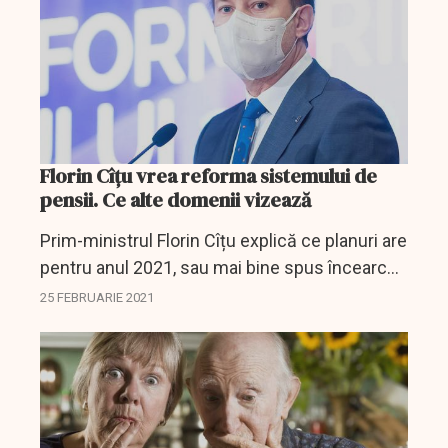
Florin Cîțu vrea reforma sistemului de
pensii. Ce alte domenii vizează
Prim-ministrul Florin Cîțu explică ce planuri are
pentru anul 2021, sau mai bine spus încearcă
să ne explice ce măsuri ar trebui luate în acest
25 FEBRUARIE 2021
an.