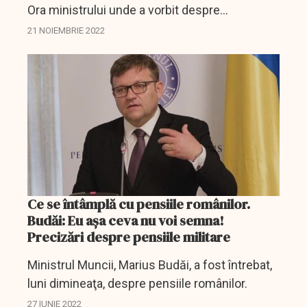
Ora ministrului unde a vorbit despre
preconizatele reforme ale sistemului de
21 NOIEMBRIE 2022
pensii și despre respectarea obligațiilor din
Planul Național de Redresare...
Ce se întâmplă cu pensiile românilor.
Budăi: Eu aşa ceva nu voi semna!
Precizări despre pensiile militare
Ministrul Muncii, Marius Budăi, a fost întrebat,
luni dimineaţa, despre pensiile românilor.
27 IUNIE 2022