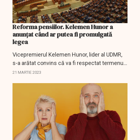
Reforma pensiilor. Kelemen Hunor a
anunţat când ar putea fi promulgată
legea
Vicepremierul Kelemen Hunor, lider al UDMR,
s-a arătat convins că va fi respectat termenul
lunii iunie în ceea ce priveşte reforma
21 MARTIE 2023
pensiilor, respectiv a pensiilor speciale.