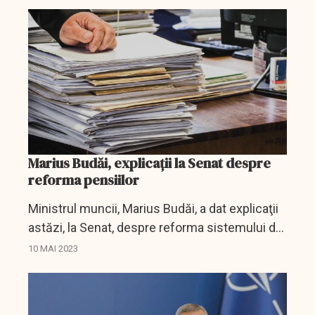
Marius Budăi, explicații la Senat despre
reforma pensiilor
Ministrul muncii, Marius Budăi, a dat explicaţii
astăzi, la Senat, despre reforma sistemului de
pensii, refornă de care depind fonduri din
10 MAI 2023
PNRR.