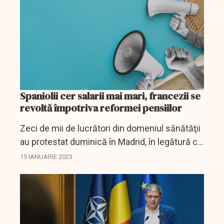
Spaniolii cer salarii mai mari, francezii se
revoltă împotriva reformei pensiilor
Zeci de mii de lucrători din domeniul sănătăţii
au protestat duminică în Madrid, în legătură cu
ceea ce ei consideră a fi distrugerea
15 IANUARIE 2023
sistemului public de sănătate de către
guvernul...