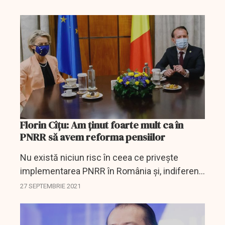
Florin Cîțu: Am ţinut foarte mult ca în
PNRR să avem reforma pensiilor
Nu există niciun risc în ceea ce priveşte
implementarea PNRR în România şi, indiferent
de declaraţiile politice din această perioadă, nu
27 SEPTEMBRIE 2021
cred că există vreun politician iresponsabil
care...