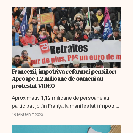
Francezii, împotriva reformei pensiilor:
Aproape 1,2 milioane de oameni au
protestat VIDEO
Aproximativ 1,12 milioane de persoane au
participat joi, în Franța, la manifestații împotriva
proiectului guvernamental de reformă a
19 IANUARIE 2023
sistemului de pensii al guvernului, dintre care
80.000 la...