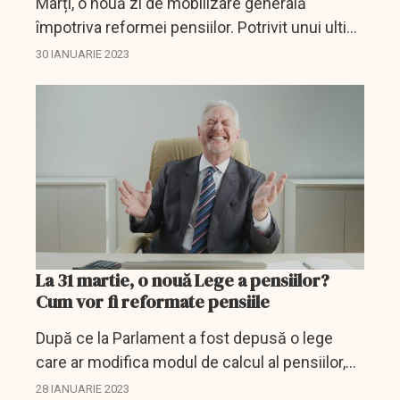
Marți, o nouă zi de mobilizare generală
împotriva reformei pensiilor. Potrivit unui ultim
sondaj, 61% dintre francezi sunt de acord cu
30 IANUARIE 2023
această mișcare de protest.
La 31 martie, o nouă Lege a pensiilor?
Cum vor fi reformate pensiile
După ce la Parlament a fost depusă o lege
care ar modifica modul de calcul al pensiilor,
Guvernul a emis o poziție privitoare la acesta.
28 IANUARIE 2023