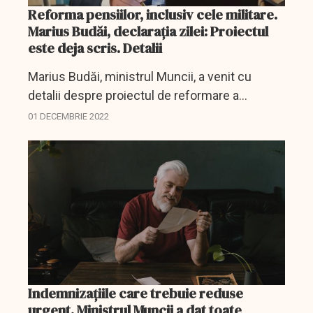
Reforma pensiilor, inclusiv cele militare.
Marius Budăi, declaraţia zilei: Proiectul
este deja scris. Detalii
Marius Budăi, ministrul Muncii, a venit cu
detalii despre proiectul de reformare a
sistemului de pensii.
01 DECEMBRIE 2022
Indemnizațiile care trebuie reduse
urgent. Ministrul Muncii a dat toate