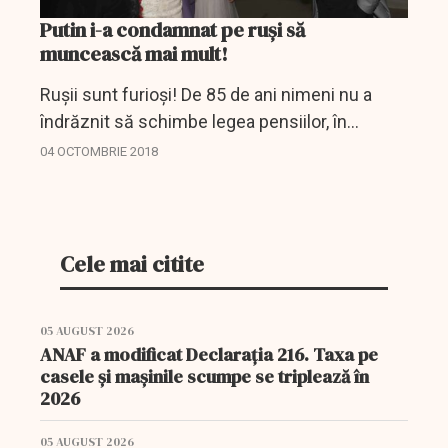
Putin i-a condamnat pe ruși să
muncească mai mult!
Rușii sunt furioși! De 85 de ani nimeni nu a
îndrăznit să schimbe legea pensiilor, în
virtutea căreia bărbații ieșeau din cumpul
04 OCTOMBRIE 2018
muncii la 60 de ani, iar femeile la 55. Acum,
totul se...
Cele mai citite
05 AUGUST 2026
ANAF a modificat Declarația 216. Taxa pe
casele și mașinile scumpe se triplează în
2026
05 AUGUST 2026