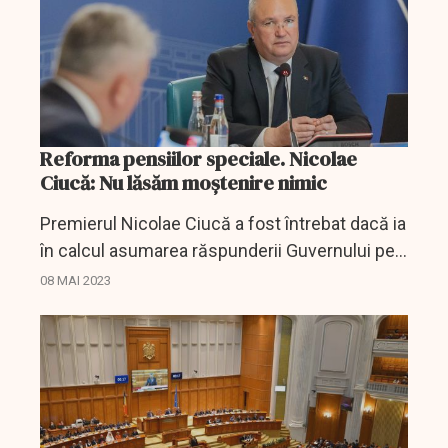
Reforma pensiilor speciale. Nicolae
Ciucă: Nu lăsăm moştenire nimic
Premierul Nicolae Ciucă a fost întrebat dacă ia
în calcul asumarea răspunderii Guvernului pe
reforma pensiilor speciale.
08 MAI 2023