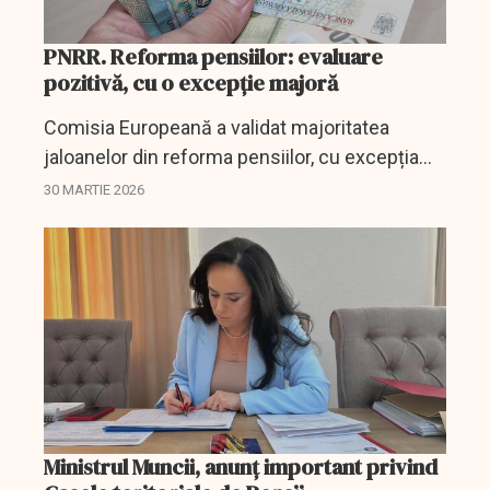
PNRR. Reforma pensiilor: evaluare
pozitivă, cu o excepție majoră
Comisia Europeană a validat majoritatea
jaloanelor din reforma pensiilor, cu excepția
celui privind pensiile speciale, aflat în impas.
30 MARTIE 2026
Ministrul Muncii, anunț important privind