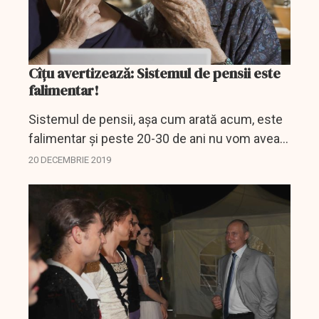
Cîțu avertizează: Sistemul de pensii este
falimentar!
Sistemul de pensii, aşa cum arată acum, este
falimentar şi peste 20-30 de ani nu vom avea
bani să plătim pensiile decreţeilor, a declarat
20 DECEMBRIE 2019
ministrul Finanţelor, Florin Cîţu, atrăgând...