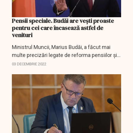
Pensii speciale. Budăi are vești proaste
pentru cei care încasează astfel de
venituri
Ministrul Muncii, Marius Budăi, a făcut mai
multe precizări legate de reforma pensiilor și
implicit și despre ce se va întâmpla cu pensiile
03 DECEMBRIE 2022
speciale, într-un interviu pentru Știrile TVR.