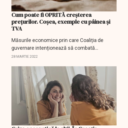
Cum poate fi OPRITĂ creșterea
prețurilor. Coșea, exemple cu pâinea şi
TVA
Măsurile economice prin care Coaliția de
guvernare intenționează să combată
creșterile de prețuri sunt gata. Iar săptămâna
28 MARTIE 2022
aceasta ar putea fi adoptate de Guvern.
Întrebarea este dacă ele...