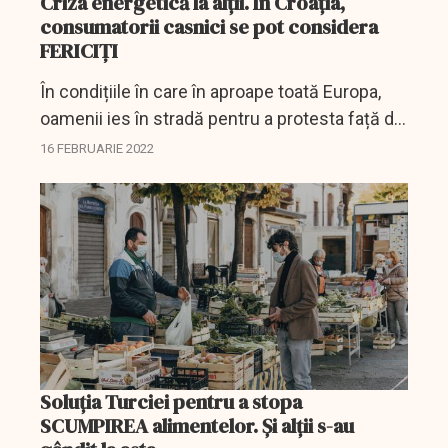
Criza energetică la alții. În Croația,
consumatorii casnici se pot considera
FERICIȚI
În condițiile în care în aproape toată Europa,
oamenii ies în stradă pentru a protesta față de
prețurile ridicate la energie și gaze naturale, în
16 FEBRUARIE 2022
Croația, consumatorii casnici nu au fost...
Soluția Turciei pentru a stopa
SCUMPIREA alimentelor. Și alții s-au