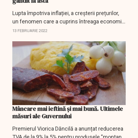
gândit la asta
Lupta împotriva inflației, a creșterii prețurilor,
un fenomen care a cuprins întreaga economie
mondială, obligă autoritățile de la Ankara să
13 FEBRUARIE 2022
adopte măsuri urgente. Ce soluție a ales...
Mâncare mai ieftină și mai bună. Ultimele
măsuri ale Guvernului
Premierul Viorica Dăncilă a anunțat reducerea
TVA de la 9% la 5% pentru produsele ”montane,