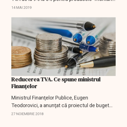
ecologice, tradiționale, autorizate de Ministerul
14 MAI 2019
Agriculturii și Dezvoltării Rurale. O măsură...
Reducerea TVA. Ce spune ministrul
Finanțelor
Ministrul Finanţelor Publice, Eugen
Teodorovici, a anunţat că proiectul de buget
urmează să fie aprobat şi transmis în
27 NOIEMBRIE 2018
Parlament spre dezbatere în prima parte a lunii