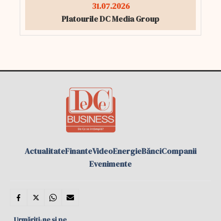
31.07.2026
Platourile DC Media Group
Actualitate
Finante
Video
Energie
Bănci
Companii
Evenimente
Urmăriți-ne și pe