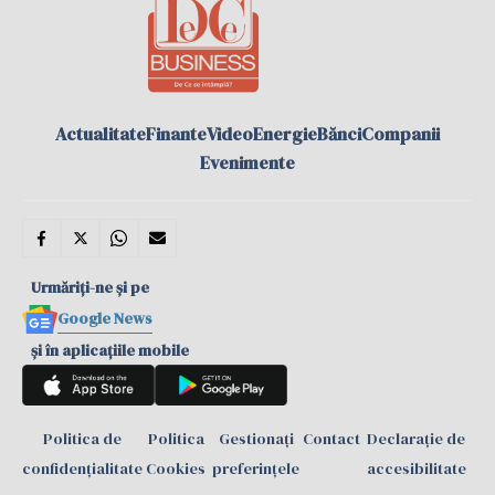
Actualitate
Finante
Video
Energie
Bănci
Companii
Evenimente
Urmăriți-ne și pe
Google News
și în aplicațiile mobile
Politica de
Politica
Gestionați
Contact
Declarație de
confidențialitate
Cookies
preferințele
accesibilitate