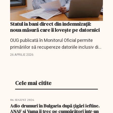
Statul ia bani direct din indemnizații:
noua măsură care îi lovește pe datornici
OUG publicată în Monitorul Oficial permite
primăriilor să recupereze datoriile inclusiv din
indemnizații sociale, pentru creșterea
26 APRILIE 2026
colectării.
Cele mai citite
06 AUGUST 2026
Adio drumuri în Bulgaria după țigări ieftine.
ANAF și Vama îi trec pe cumpărători într-un