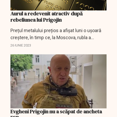
Aurul a redevenit atractiv după
rebeliunea lui Prigojin
Prețul metalului prețios a afișat luni o ușoară
creștere, în timp ce, la Moscova, rubla a
continaut să piardă teren în fața principalelor
26 IUNIE 2023
monede.
Evgheni Prigojin nu a scăpat de ancheta