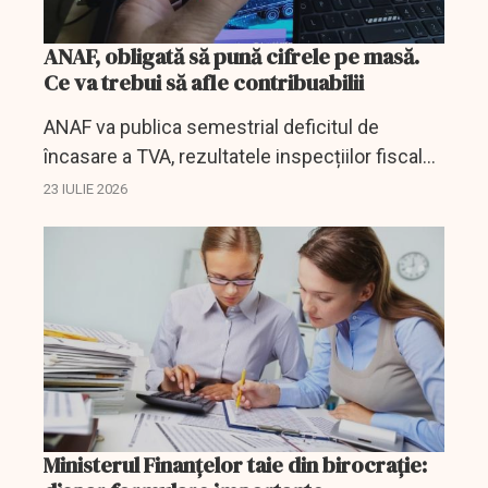
ANAF, obligată să pună cifrele pe masă.
Ce va trebui să afle contribuabilii
ANAF va publica semestrial deficitul de
încasare a TVA, rezultatele inspecțiilor fiscale,
sumele recuperate și sesizările penale.
23 IULIE 2026
Ministerul Finanțelor taie din birocrație: