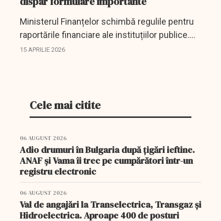
dispar formulare importante
Ministerul Finanțelor schimbă regulile pentru
raportările financiare ale instituțiilor publice.
Unele formulare sunt eliminate, iar datele vor fi
15 APRILIE 2026
generate digital.
Cele mai citite
06 AUGUST 2026
Adio drumuri în Bulgaria după țigări ieftine.
ANAF și Vama îi trec pe cumpărători într-un
registru electronic
06 AUGUST 2026
Val de angajări la Transelectrica, Transgaz și
Hidroelectrica. Aproape 400 de posturi