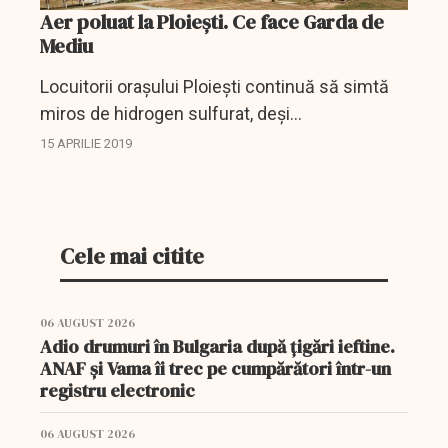
Aer poluat la Ploiești. Ce face Garda de
Mediu
Locuitorii oraşului Ploieşti continuă să simtă
miros de hidrogen sulfurat, deşi
autolaboratorul Agenţiei pentru Protecţia
15 APRILIE 2019
Mediului se află amplasat, de o săptămână,
pentru monitorizare,...
Cele mai citite
06 AUGUST 2026
Adio drumuri în Bulgaria după țigări ieftine.
ANAF și Vama îi trec pe cumpărători într-un
registru electronic
06 AUGUST 2026