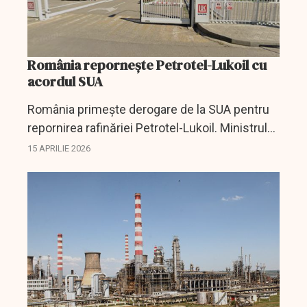
România repornește Petrotel-Lukoil cu
acordul SUA
România primește derogare de la SUA pentru
repornirea rafinăriei Petrotel-Lukoil. Ministrul
Energiei anunță impact major asupra pieței
15 APRILIE 2026
carburanților și securității energetice.