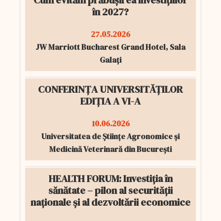
Cum evităm prăbușirea investițiilor
în 2027?
27.05.2026
JW Marriott Bucharest Grand Hotel, Sala
Galați
CONFERINȚA UNIVERSITĂȚILOR
EDIȚIA A VI-A
10.06.2026
Universitatea de Științe Agronomice și
Medicină Veterinară din București
HEALTH FORUM: Investiția în
sănătate – pilon al securității
naționale și al dezvoltării economice