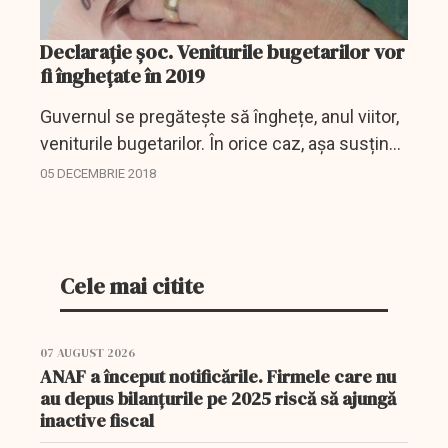
Declaraţie şoc. Veniturile bugetarilor vor
fi înghețate în 2019
Guvernul se pregătește să înghețe, anul viitor,
veniturile bugetarilor. În orice caz, așa susține
Sorin Dumitrașcu, președintele Federației
05 DECEMBRIE 2018
Sindicatelor din Administrația Națională a...
Cele mai citite
07 AUGUST 2026
ANAF a început notificările. Firmele care nu
au depus bilanțurile pe 2025 riscă să ajungă
inactive fiscal