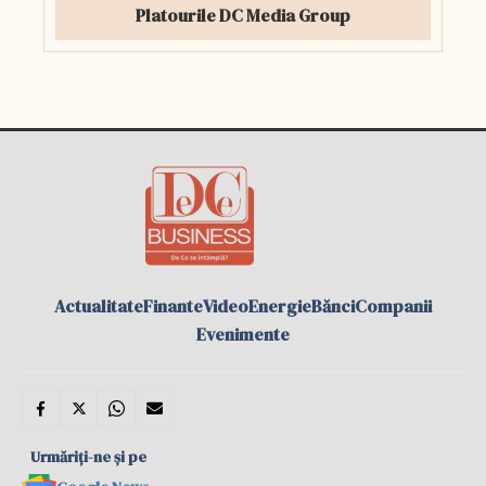
Platourile DC Media Group
Actualitate
Finante
Video
Energie
Bănci
Companii
Evenimente
Urmăriți-ne și pe