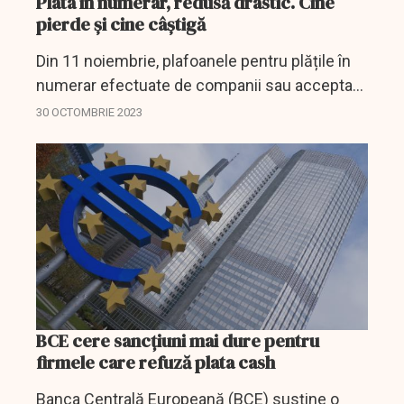
Plata în numerar, redusă drastic. Cine
pierde și cine câștigă
Din 11 noiembrie, plafoanele pentru plățile în
numerar efectuate de companii sau acceptate
de acestea vor fi reduse cu aproximativ 80%,
30 OCTOMBRIE 2023
conform Legii privind reforma fiscală,
publicată recent în...
BCE cere sancțiuni mai dure pentru
firmele care refuză plata cash
Banca Centrală Europeană (BCE) susţine o