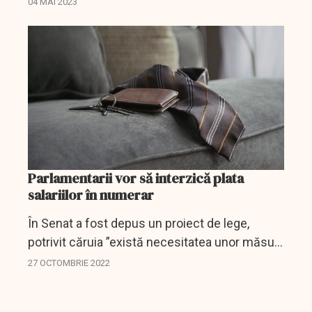
04 MAI 2023
deputataților.
Parlamentarii vor să interzică plata
salariilor în numerar
În Senat a fost depus un proiect de lege,
potrivit căruia ”există necesitatea unor măsuri
suplimentare pentru a spori incluziunea
27 OCTOMBRIE 2022
financiară și pentru a-i asista pe membrii
vulnerabili ai...