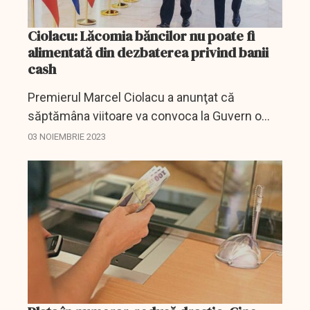
Ciolacu: Lăcomia băncilor nu poate fi
alimentată din dezbaterea privind banii
cash
Premierul Marcel Ciolacu a anunţat că
săptămâna viitoare va convoca la Guvern o
întâlnire cu specialiştii din Ministerul Finanţelor
03 NOIEMBRIE 2023
şi BNR, dar şi cu reprezentanţii micilor...