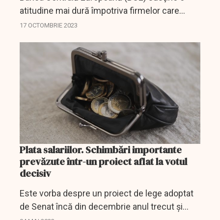
atitudine mai dură împotriva firmelor care
refuză să accepte plata cu numerar, în
17 OCTOMBRIE 2023
încercarea de a se asigura că monedele şi
bancnotele rămân un...
Plata salariilor. Schimbări importante
prevăzute într-un proiect aflat la votul
decisiv
Este vorba despre un proiect de lege adoptat
de Senat încă din decembrie anul trecut și
care a ajuns acum la votul decizis al