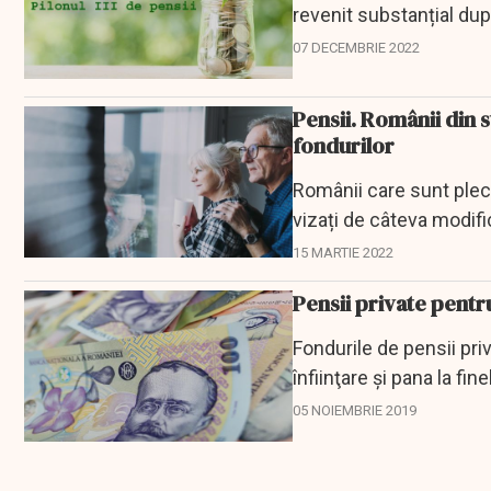
revenit substanțial dup
07 DECEMBRIE 2022
Pensii. Românii din 
fondurilor
Românii care sunt pleca
vizați de câteva modific
15 MARTIE 2022
Pensii private pentr
Fondurile de pensii priva
înfiinţare şi pana la fin
05 NOIEMBRIE 2019