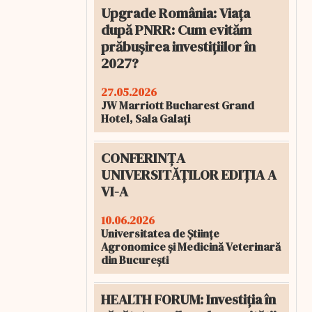
Upgrade România: Viața
după PNRR: Cum evităm
prăbușirea investițiilor în
2027?
27.05.2026
JW Marriott Bucharest Grand
Hotel, Sala Galați
CONFERINȚA
UNIVERSITĂȚILOR EDIȚIA A
VI-A
10.06.2026
Universitatea de Științe
Agronomice și Medicină Veterinară
din București
HEALTH FORUM: Investiția în