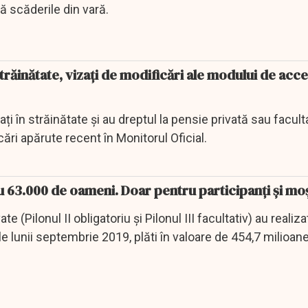
ă scăderile din vară.
străinătate, vizați de modificări ale modului de acc
ți în străinătate și au dreptul la pensie privată sau facult
ări apărute recent în Monitorul Oficial.
u 63.000 de oameni. Doar pentru participanți și mo
te (Pilonul II obligatoriu şi Pilonul III facultativ) au realizat
ele lunii septembrie 2019, plăti în valoare de 454,7 milioane 