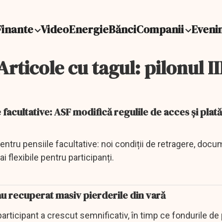
Finante
Video
Energie
Bănci
Companii
Eveni
Articole cu tagul: pilonul II
 facultative: ASF modifică regulile de acces și plată
entru pensiile facultative: noi condiții de retragere, doc
ai flexibile pentru participanți.
au recuperat masiv pierderile din vară
articipant a crescut semnificativ, în timp ce fondurile de 