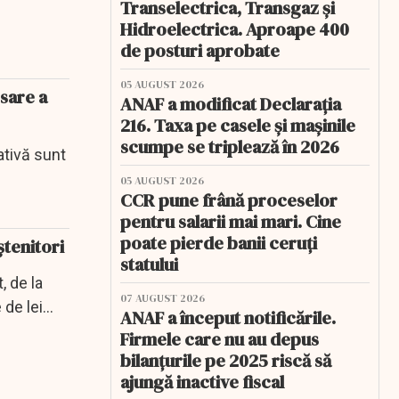
Transelectrica, Transgaz și
Hidroelectrica. Aproape 400
de posturi aprobate
05 AUGUST 2026
esare a
ANAF a modificat Declarația
216. Taxa pe casele și mașinile
scumpe se triplează în 2026
ativă sunt
05 AUGUST 2026
CCR pune frână proceselor
pentru salarii mai mari. Cine
poate pierde banii ceruți
ștenitori
statului
, de la
07 AUGUST 2026
de lei...
ANAF a început notificările.
Firmele care nu au depus
bilanțurile pe 2025 riscă să
ajungă inactive fiscal