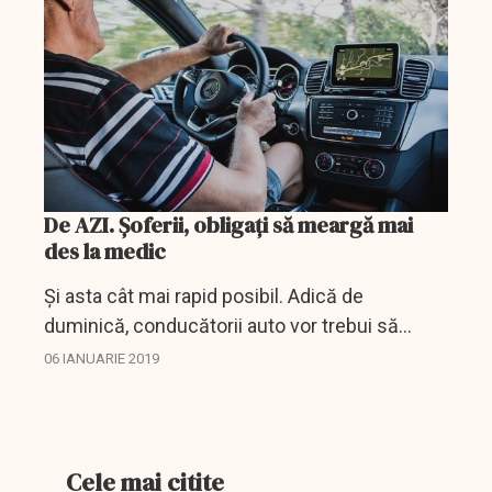
perioadei de...
De AZI. Șoferii, obligați să meargă mai
des la medic
Și asta cât mai rapid posibil. Adică de
duminică, conducătorii auto vor trebui să
meargă la examinare la sesizarea oricărui
06 IANUARIE 2019
medic.
Cele mai citite