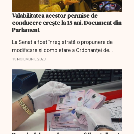
Valabilitatea acestor permise de
conducere crește la 15 ani. Document din
Parlament
La Senat a fost înregistrată o propunere de
modificare și completare a Ordonanței de
urgență a Guvernului privind circulația pe
15 NOIEMBRIE 2023
drumurile publice.