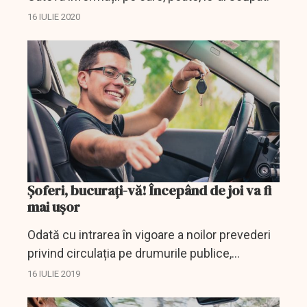
16 IULIE 2020
Șoferi, bucurați-vă! Începând de joi va fi
mai ușor
Odată cu intrarea în vigoare a noilor prevederi
privind circulația pe drumurile publice,
conducătorii auto cu permisul suspendat vor
16 IULIE 2019
putea solicita, începând de joi, reducerea