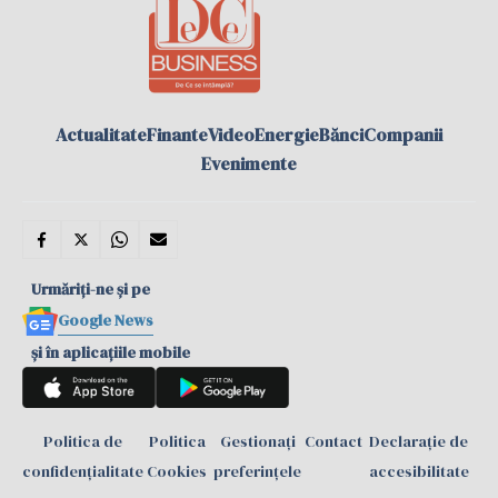
Actualitate
Finante
Video
Energie
Bănci
Companii
Evenimente
Urmăriți-ne și pe
Google News
și în aplicațiile mobile
Politica de
Politica
Gestionați
Contact
Declarație de
confidențialitate
Cookies
preferințele
accesibilitate