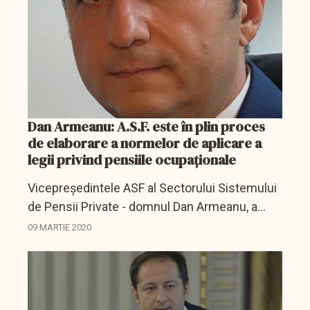
Dan Armeanu: A.S.F. este în plin proces
de elaborare a normelor de aplicare a
legii privind pensiile ocupaționale
Vicepreşedintele ASF al Sectorului Sistemului
de Pensii Private - domnul Dan Armeanu, a
declarat: „Diversificarea surselor de venit la
09 MARTIE 2020
pensie a reprezentat o temă de interes în
ultimii 10 ani,...