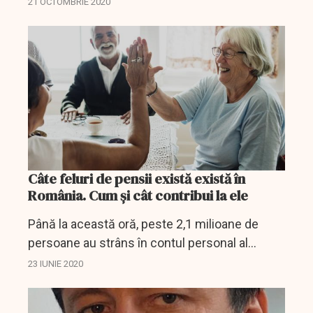
21 OCTOMBRIE 2020
naţional şi că Executivul se pare că are în
vedere, anul...
Câte feluri de pensii există există în
România. Cum și cât contribui la ele
Până la această oră, peste 2,1 milioane de
persoane au strâns în contul personal al
Pilonului II de pensii (aproximativ 30% din
23 IUNIE 2020
numărul lor total) mai mult de 10.000 de lei, în
timp ce peste...