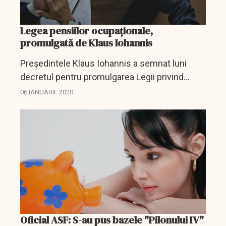
Legea pensiilor ocupaționale,
promulgată de Klaus Iohannis
Preşedintele Klaus Iohannis a semnat luni
decretul pentru promulgarea Legii privind
pensiile ocupaţionale, potrivit unui comunicat
06 IANUARIE 2020
de presă transmis AGERPRES de
Administraţia Prezidenţială.
Oficial ASF: S-au pus bazele "Pilonului IV"