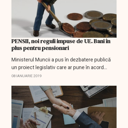
PENSII, noi reguli impuse de UE. Bani în
plus pentru pensionari
Ministerul Muncii a pus în dezbatere publică
un proiect legislativ care ar pune în acord
legislația muncii din România cu Directiva (UE)
08 IANUARIE 2019
2016/2341.