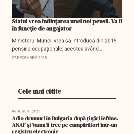
Statul vrea înființarea unei noi pensii. Va fi
în funcţie de angajator
Ministerul Muncii vrea să introducă din 2019
pensiile ocupaționale, acestea având
cuantumuri diferențiate în funcție de
27 DECEMBRIE 2018
angajator.
Cele mai citite
06 AUGUST 2026
Adio drumuri în Bulgaria după țigări ieftine.
ANAF și Vama îi trec pe cumpărători într-un
registru electronic