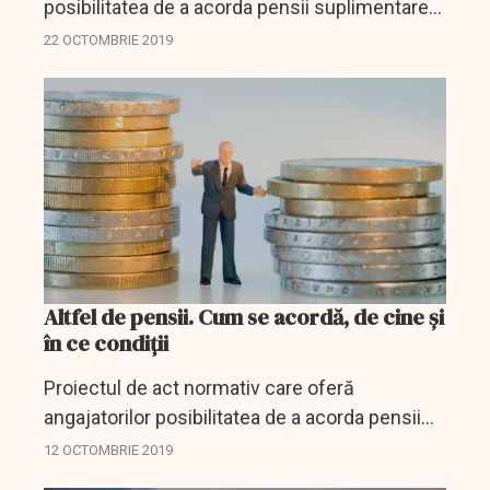
posibilitatea de a acorda pensii suplimentare
salariaților lor nu face decât să transpună în
22 OCTOMBRIE 2019
legislația din România o directivă europeană.
Logic,...
Altfel de pensii. Cum se acordă, de cine și
în ce condiții
Proiectul de act normativ care oferă
angajatorilor posibilitatea de a acorda pensii
suplimentare propriilor angajați a primit
12 OCTOMBRIE 2019
propunere de adoptare și va ajunge curând la