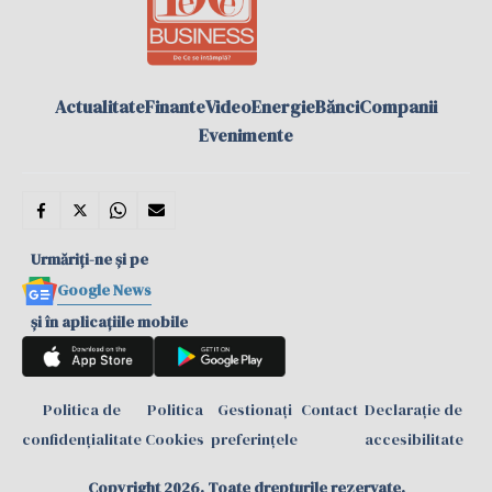
Actualitate
Finante
Video
Energie
Bănci
Companii
Evenimente
Urmăriți-ne și pe
Google News
și în aplicațiile mobile
Politica de
Politica
Gestionați
Contact
Declarație de
confidențialitate
Cookies
preferințele
accesibilitate
Copyright 2026. Toate drepturile rezervate.