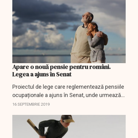
votul senatorilor. De...
Apare o nouă pensie pentru români.
Legea a ajuns în Senat
Proiectul de lege care reglementează pensiile
ocupaționale a ajuns în Senat, unde urmează
să fie dezbătut și votat.
16 SEPTEMBRIE 2019