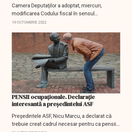
Camera Deputaţilor a adoptat, miercuri,
modificarea Codului fiscal în sensul
neimpozitării contribuţiei la pilonul II de pensii,
19 OCTOMBRIE 2022
ci doar a câştigurilor, prevederea urmând să
intre în vigoare...
PENSII ocupaționale. Declarație
interesantă a președintelui ASF
Preşedintele ASF, Nicu Marcu, a declarat că
trebuie creat cadrul necesar pentru ca pensiile
ocupaţionale să fie implementate la nivel