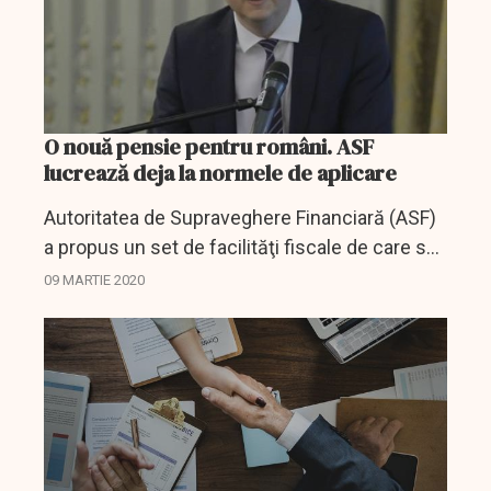
O nouă pensie pentru români. ASF
lucrează deja la normele de aplicare
Autoritatea de Supraveghere Financiară (ASF)
a propus un set de facilităţi fiscale de care să
beneficieze angajatorii care doresc înfiinţarea
09 MARTIE 2020
unui fond de pensii ocupaţionale, a declarat,
luni,...