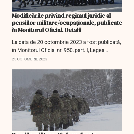
Modificările privind regimul juridic al
pensiilor militare/ocupaționale, publicate
în Monitorul Oficial. Detalii
La data de 20 octombrie 2023 a fost publicată,
în Monitorul Oficial nr. 950, part. I, Legea
282/2003 pentru modificarea si completarea
25 OCTOMBRIE 2023
unor acte normative din domeniul pensiilor de
serviciu și a...