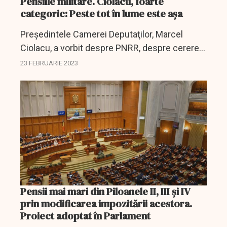
Pensiile militare. Ciolacu, foarte
categoric: Peste tot în lume este așa
Preşedintele Camerei Deputaţilor, Marcel
Ciolacu, a vorbit despre PNRR, despre cererea
de plată numărul 2, dar și despre altele.
23 FEBRUARIE 2023
Pensii mai mari din Piloanele II, III și IV
prin modificarea impozitării acestora.
Proiect adoptat în Parlament