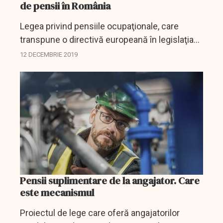
de pensii în România
Legea privind pensiile ocupaţionale, care
transpune o directivă europeană în legislaţia
naţională, pune bazele Pilonului IV de pensii în
12 DECEMBRIE 2019
România, constituite la iniţiativa angajatorului,
a...
Pensii suplimentare de la angajator. Care
este mecanismul
Proiectul de lege care oferă angajatorilor