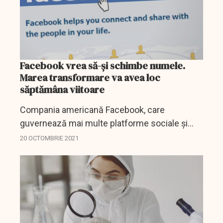
Facebook vrea să-şi schimbe numele.
Marea transformare va avea loc
săptămâna viitoare
Compania americană Facebook, care
guvernează mai multe platforme sociale şi
produse hardware, ar putea primi un nume
20 OCTOMBRIE 2021
nou.