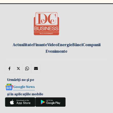
Actualitate
Finante
Video
Energie
Bănci
Companii
Evenimente
Urmăriți-ne și pe
Google News
și în aplicațiile mobile