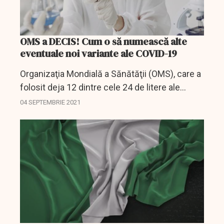
OMS a DECIS! Cum o să numească alte
eventuale noi variante ale COVID-19
Organizaţia Mondială a Sănătăţii (OMS), care a
folosit deja 12 dintre cele 24 de litere ale
alfabetului grec pentru a denumi variante ale
04 SEPTEMBRIE 2021
SARS-CoV-2, ia în calcul să numească alte
eventuale...