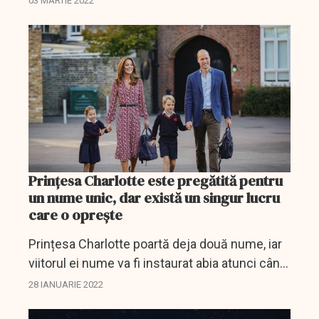
03 MARTIE 2022
Prințesa Charlotte este pregătită pentru
un nume unic, dar există un singur lucru
care o oprește
Prințesa Charlotte poartă deja două nume, iar
viitorul ei nume va fi instaurat abia atunci când
bunicii și străbunicii ei nu vor mai fi în linia de
28 IANUARIE 2022
succesiune la tron.