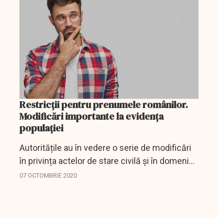
Restricții pentru prenumele românilor.
Modificări importante la evidența
populației
Autoritățile au în vedere o serie de modificări
în privința actelor de stare civilă și în domeniul
evidenței populației.
07 OCTOMBRIE 2020