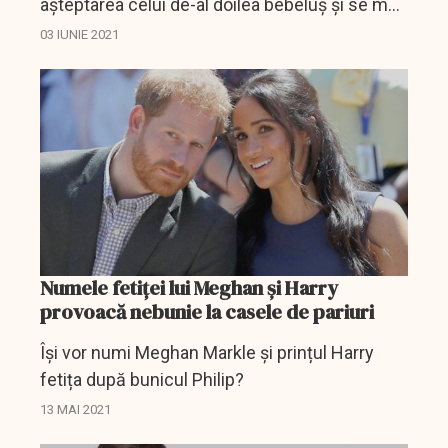
așteptarea celui de-al doilea bebeluș și se mai
știe și că va fi o fetiță.
03 IUNIE 2021
Numele fetiței lui Meghan și Harry
provoacă nebunie la casele de pariuri
Își vor numi Meghan Markle și prințul Harry
fetița după bunicul Philip?
13 MAI 2021