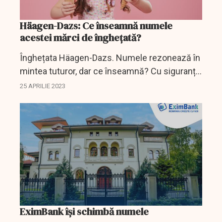
Häagen-Dazs: Ce înseamnă numele
acestei mărci de înghețată?
Înghețata Häagen-Dazs. Numele rezonează în
mintea tuturor, dar ce înseamnă? Cu siguranță
nu vă așteptați la acest răspuns.
25 APRILIE 2023
EximBank își schimbă numele