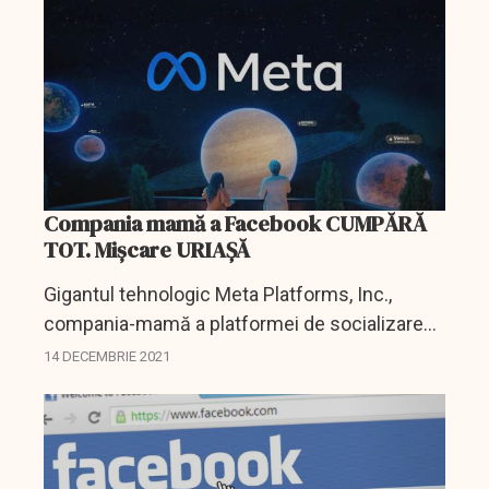
Compania mamă a Facebook CUMPĂRĂ
TOT. Mișcare URIAȘĂ
Gigantul tehnologic Meta Platforms, Inc.,
compania-mamă a platformei de socializare
Facebook, ar fi în spatele unei tranzacții de 60
14 DECEMBRIE 2021
de milioane de dolari pentru a cumpăra
activele mărcii...