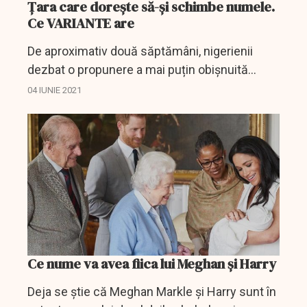
Ţara care doreşte să-şi schimbe numele.
Ce VARIANTE are
De aproximativ două săptămâni, nigerienii
dezbat o propunere a mai puțin obișnuită
făcută de un consultant fiscal parlamentarilor,
04 IUNIE 2021
schimbarea numelui țării.
Ce nume va avea fiica lui Meghan și Harry
Deja se știe că Meghan Markle și Harry sunt în