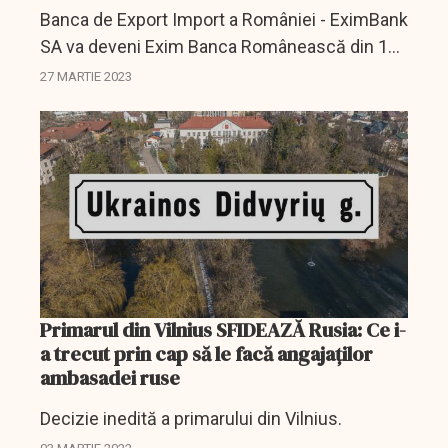
Banca de Export Import a României - EximBank
SA va deveni Exim Banca Românească din 10
mai 2023, modificarea denumirii băncii şi
27 MARTIE 2023
schimbarea emblemei băncii fiind aprobate
luni de Adunarea...
Primarul din Vilnius SFIDEAZĂ Rusia: Ce i-
a trecut prin cap să le facă angajaţilor
ambasadei ruse
Decizie inedită a primarului din Vilnius.