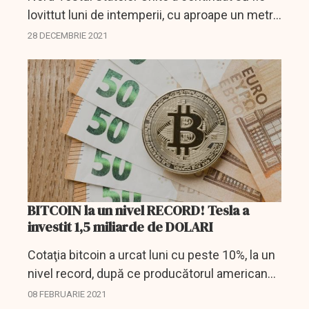
lovittut luni de intemperii, cu aproape un metru
de zăpadă căzută în 24 de ore pe unele vârfuri
28 DECEMBRIE 2021
din California care înregistrează cea mai...
BITCOIN la un nivel RECORD! Tesla a
investit 1,5 miliarde de DOLARI
Cotaţia bitcoin a urcat luni cu peste 10%, la un
nivel record, după ce producătorul american
de automobile electrice Tesla a anunţat că a
08 FEBRUARIE 2021