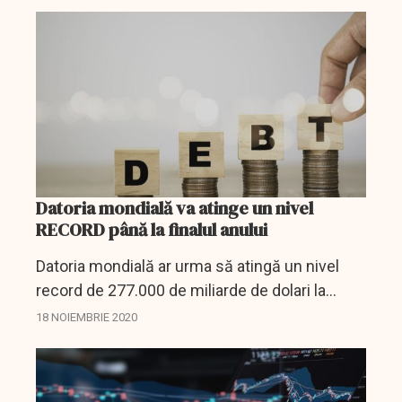
investit luna trecută 1,5 miliarde de dolari în
cea mai...
Datoria mondială va atinge un nivel
RECORD până la finalul anului
Datoria mondială ar urma să atingă un nivel
record de 277.000 de miliarde de dolari la
finele anului, pe măsură ce guvernele şi
18 NOIEMBRIE 2020
companiile continuă să cheltuie ca răspuns la
pandemia de...