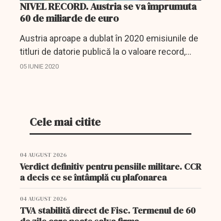
NIVEL RECORD. Austria se va împrumuta
60 de miliarde de euro
Austria aproape a dublat în 2020 emisiunile de
titluri de datorie publică la o valoare record,
după ce pachetul de sprijin al economiei
05 IUNIE 2020
pentru atenuarea efectelor pandemiei de
coronavirus...
Cele mai citite
04 AUGUST 2026
Verdict definitiv pentru pensiile militare. CCR
a decis ce se întâmplă cu plafonarea
04 AUGUST 2026
TVA stabilită direct de Fisc. Termenul de 60