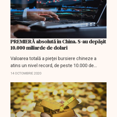
PREMIERĂ absolută în China. S-au depășit
10.000 miliarde de dolari
Valoarea totală a pieţei bursiere chineze a
atins un nivel record, de peste 10.000 de
miliarde de dolari, în condiţiile în care
14 OCTOMBRIE 2020
accelerarea redresării ţării a impulsionat bursa
şi a depăşit...