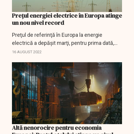
Prețul energiei electrice în Europa atinge
un nou nivel record
Preţul de referinţă în Europa la energie
electrică a depăşit marţi, pentru prima dată,
pragul de 500 de euro pentru un Megawatt-
16 AUGUST 2022
oră, sporind presiunile asupra companiilor şi
gospodăriilor,...
Altă nenorocire pentru economia