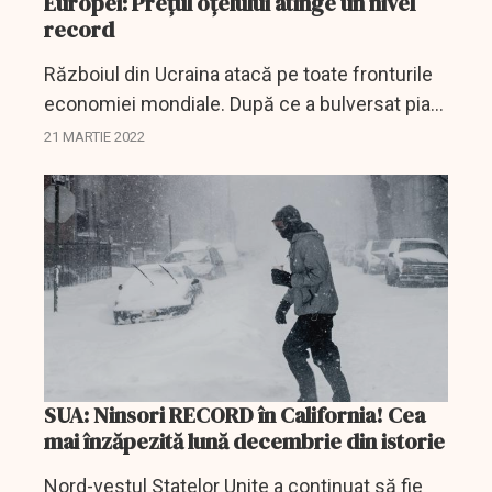
Europei: Preţul oţelului atinge un nivel
record
Războiul din Ucraina atacă pe toate fronturile
economiei mondiale. După ce a bulversat piața
petrolului și a gazelor naturale, efectele
21 MARTIE 2022
conflictului pornit de Rusia se resimt și pe
piața...
SUA: Ninsori RECORD în California! Cea
mai înzăpezită lună decembrie din istorie
Nord-vestul Statelor Unite a continuat să fie