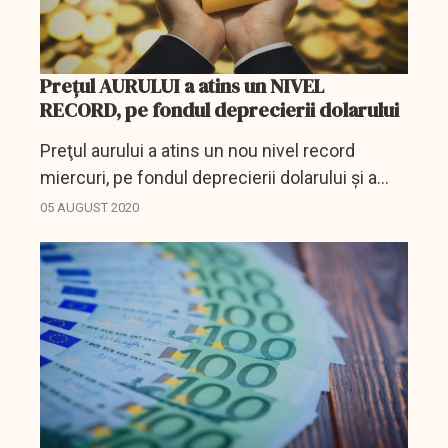
Prețul AURULUI a atins un NIVEL
RECORD, pe fondul deprecierii dolarului
Preţul aurului a atins un nou nivel record
miercuri, pe fondul deprecierii dolarului şi a
scăderii randamentelor obligaţiunilor,
05 AUGUST 2020
investitorii fiind îngrijoraţi că extinderea
pandemiei de...