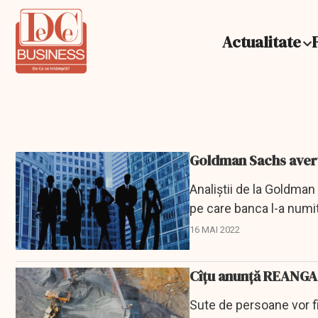
Actualitate
Goldman Sachs averti
Analiștii de la Goldman
pe care banca l-a numi
16 MAI 2022
Cîţu anunţă REANGAJ
Sute de persoane vor fi