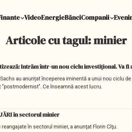
Finante
Video
Energie
Bănci
Companii
Eveni
Articole cu tagul: minier
zează: Intrăm într-un nou ciclu investițional. Va f
 Sachs au anunțat începerea iminentă a unui nou ciclu de i
t "postmodernist". Ce înseamnă acest lucru.
ĂRI în sectorul minier
 reangajate în sectorul minier, a anunţat Florin Cîţu.