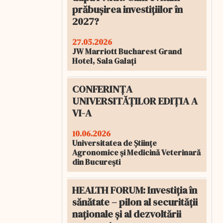
prăbușirea investițiilor în
2027?
27.05.2026
JW Marriott Bucharest Grand
Hotel, Sala Galați
CONFERINȚA
UNIVERSITĂȚILOR EDIȚIA A
VI-A
10.06.2026
Universitatea de Științe
Agronomice și Medicină Veterinară
din București
HEALTH FORUM: Investiția în
sănătate – pilon al securității
naționale și al dezvoltării