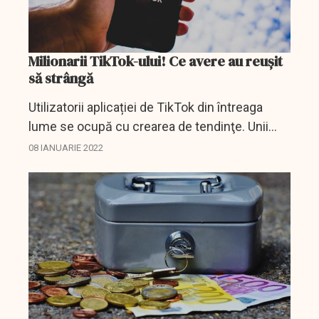
Milionarii TikTok-ului! Ce avere au reușit
să strângă
Utilizatorii aplicației de TikTok din întreaga
lume se ocupă cu crearea de tendinţe. Unii
dintre ei devin nume cunoscute şi-şi
08 IANUARIE 2022
monetizează popularitatea câştigată pe
platformă. Tânărul...