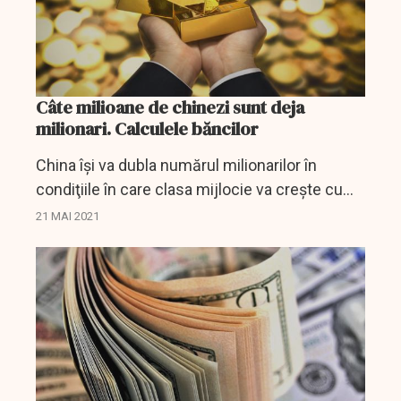
Câte milioane de chinezi sunt deja
milionari. Calculele băncilor
China îşi va dubla numărul milionarilor în
condiţiile în care clasa mijlocie va creşte cu
aproape jumătate în următorii cinci ani, ceea
21 MAI 2021
ce va stimula consumul în a doua economie a
lumii,...