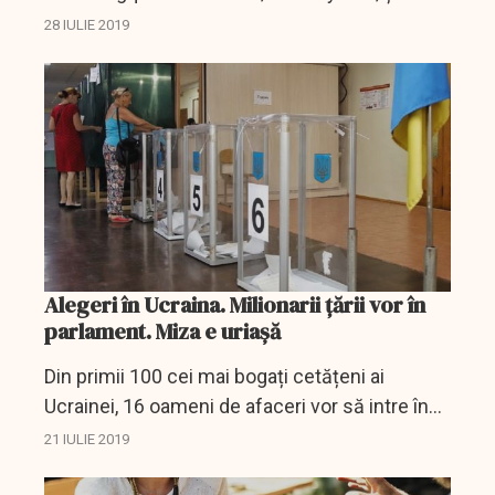
partenerul său austriac, Thomas Arnould, alias
28 IULIE 2019
Aqua, au devenit primul duo campion mondial
la jocul video...
Alegeri în Ucraina. Milionarii țării vor în
parlament. Miza e uriașă
Din primii 100 cei mai bogați cetățeni ai
Ucrainei, 16 oameni de afaceri vor să intre în
viitorul parlament al țării, Rada Supremă.
21 IULIE 2019
Alegerile legislative se desfășoară duminică.