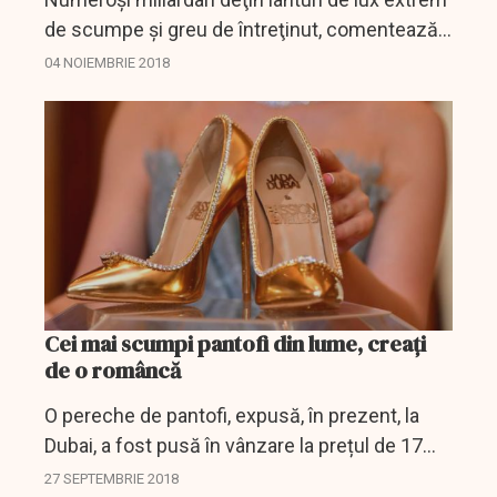
de scumpe şi greu de întreţinut, comentează
agenţia de presă Bloomberg, estimând că,
04 NOIEMBRIE 2018
anual, pentru achiziţionarea unor astfel de...
Cei mai scumpi pantofi din lume, creați
de o româncă
O pereche de pantofi, expusă, în prezent, la
Dubai, a fost pusă în vânzare la prețul de 17
milioane de dolari. O sumă nemaîntâlnită până
27 SEPTEMBRIE 2018