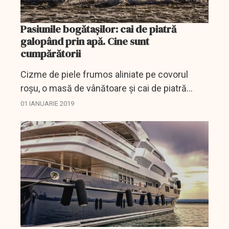
Pasiunile bogătaşilor: cai de piatră
galopând prin apă. Cine sunt
cumpărătorii
Cizme de piele frumos aliniate pe covorul
roșu, o masă de vânătoare și cai de piatră
galopând prin apă. Nu sunt elemente ale unui
01 IANUARIE 2019
conac englezi, ci ale unui unui club de
echitație din...