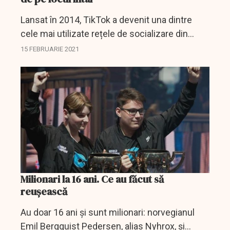
Lansat în 2014, TikTok a devenit una dintre
cele mai utilizate rețele de socializare din
întreaga lume. Carantinele impuse din cauza
15 FEBRUARIE 2021
pandemiei au afectat negativ multe companii,
dar cu siguranță...
Milionari la 16 ani. Ce au făcut să
reușească
Au doar 16 ani și sunt milionari: norvegianul
Emil Bergquist Pedersen, alias Nyhrox, și