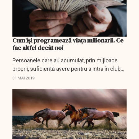
Cum își programează viața milionarii. Ce
fac altfel decât noi
Persoanele care au acumulat, prin mijloace
proprii, suficientă avere pentru a intra în clubul
select al milionarilor, nu ar fi reușit dacă s-ar fi
31 MAI 2019
comportat ca toți ceilalți. Este concluzia unui...