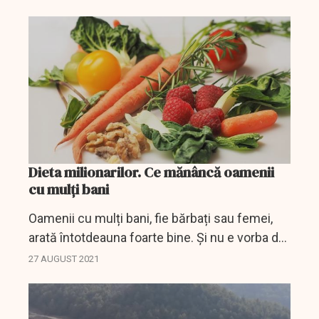
adolescentină când întâlnesc omul care le
pune inima pe...
Dieta milionarilor. Ce mănâncă oamenii
cu mulți bani
Oamenii cu mulți bani, fie bărbați sau femei,
arată întotdeauna foarte bine. Și nu e vorba de
vestimentație, ci de siluetă. Parcă trasă prin
27 AUGUST 2021
inel!