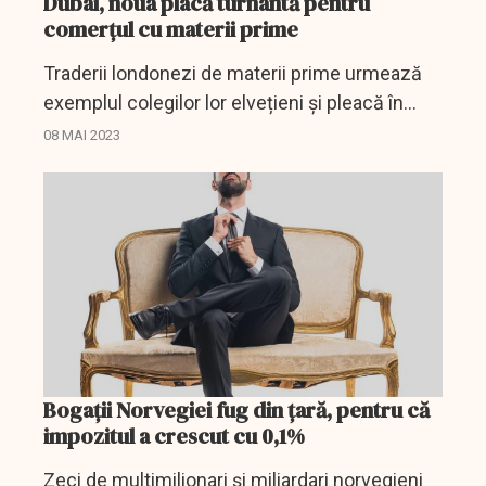
Dubai, noua placă turnantă pentru
comerțul cu materii prime
Traderii londonezi de materii prime urmează
exemplul colegilor lor elvețieni și pleacă în
Dubai, pe măsură ce emiratul se transformă
08 MAI 2023
dintr-un avanpost axat pe țiței într-un
important centru...
Bogații Norvegiei fug din țară, pentru că
impozitul a crescut cu 0,1%
Zeci de multimilionari și miliardari norvegieni