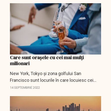
Care sunt orașele cu cei mai mulți
milionari
New York, Tokyo și zona golfului San
Francisco sunt locurile în care locuiesc cei
mai mulți milionari, potrivit unui raport realizat
14 SEPTEMBRIE 2022
de Henley & Partners Group, o firmă de
consultanță pentru...