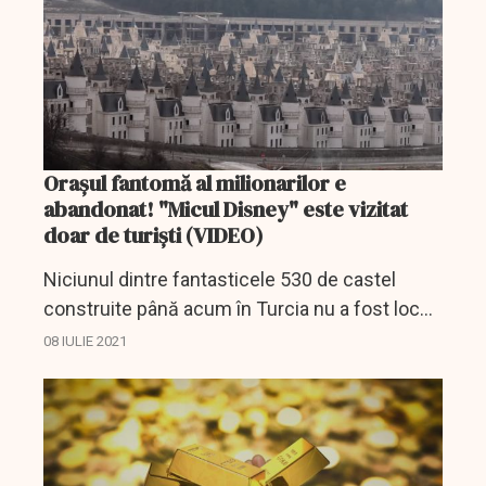
Orașul fantomă al milionarilor e
abandonat! "Micul Disney" este vizitat
doar de turiști (VIDEO)
Niciunul dintre fantasticele 530 de castel
construite până acum în Turcia nu a fost locuit
vreodată, doar turiștii interesați de orașele
08 IULIE 2021
fantomă le vizitează.