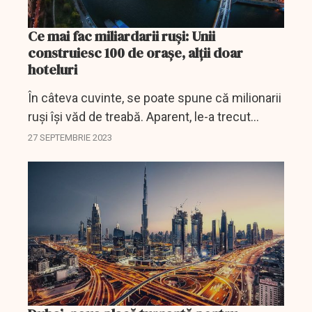
Ce mai fac miliardarii ruși: Unii
construiesc 100 de orașe, alții doar
hoteluri
În câteva cuvinte, se poate spune că milionarii
ruși își văd de treabă. Aparent, le-a trecut
supărarea pentru sancțiunilor aplicate lor din
27 SEPTEMBRIE 2023
cauza războiului din Ucraina, s-au adaptat
noilor...