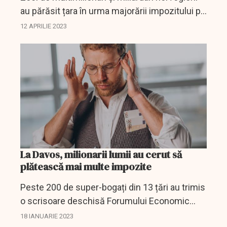
au părăsit țara în urma majorării impozitului pe
avere. Destinația preferată este Elveția.
12 APRILIE 2023
La Davos, milionarii lumii au cerut să
plătească mai multe impozite
Peste 200 de super-bogați din 13 țări au trimis
o scrisoare deschisă Forumului Economic
Mondial în care cer să fie impozitați mai mult.
18 IANUARIE 2023