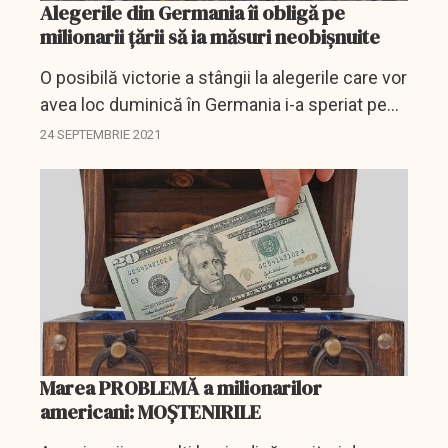
Alegerile din Germania îi obligă pe
milionarii țării să ia măsuri neobișnuite
O posibilă victorie a stângii la alegerile care vor
avea loc duminică în Germania i-a speriat pe
milionarii din această ţară care vor să îşi mute
24 SEPTEMBRIE 2021
activele în Elveţia, susţin bancherii şi...
Marea PROBLEMĂ a milionarilor
americani: MOȘTENIRILE