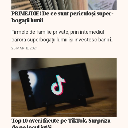
PRIMEJDIE! De ce sunt periculoși super-
bogații lumii
Firmele de familie private, prin intemediul
cărora superbogații lumii își investesc banii în
obligațiuni canadiene, în imobiliare europene și
25 MARTIE 2021
în start-upuri chineze, se transformă într-o...
Top 10 averi făcute pe TikTok. Surpriza
de pe locul întâi