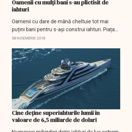
Oamenii cu mulți bani s-au plictisit de
iahturi
Oamenii cu dare de mână cheltuie tot mai
puțini bani pentru s-ași construi iahturi. Piața
încă nu și-a revenit după criza din 2008 și se
08 NOIEMBRIE 2018
menține pe entuziasmul câtorva sute de
familii....
Cine deține superiahturile lumii în
valoare de 6,5 miliarde de dolari
Numeroşi miliardari deţin iahturi de lux extrem