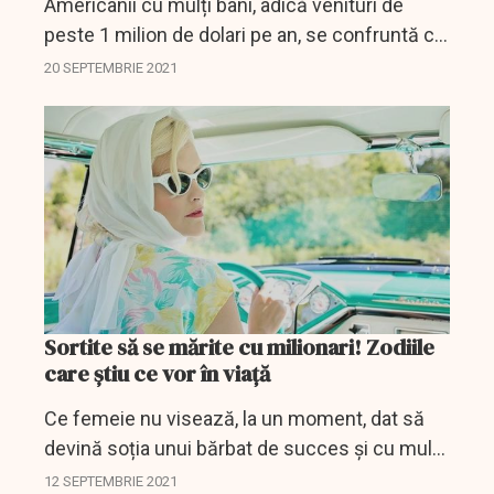
Americanii cu mulți bani, adică venituri de
peste 1 milion de dolari pe an, se confruntă cu
o mare dilemă. Și nu, nu sunt vorbe și nici vreo
20 SEPTEMBRIE 2021
trăsnaie inventată din lipsă de știri de...
Sortite să se mărite cu milionari! Zodiile
care știu ce vor în viață
Ce femeie nu visează, la un moment, dat să
devină soția unui bărbat de succes și cu mulți
bani. Multe uită de această dorință
12 SEPTEMBRIE 2021