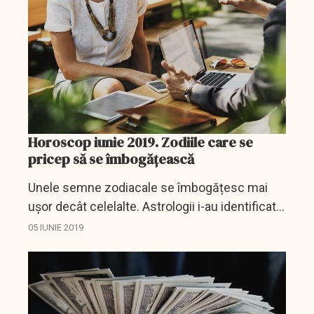
Cum se...
Horoscop iunie 2019. Zodiile care se
pricep să se îmbogățească
Unele semne zodiacale se îmbogățesc mai
ușor decât celelalte. Astrologii i-au identificat
pe reprezentanții a patru constelații care
05 IUNIE 2019
reușesc să strângă averi considerabile.