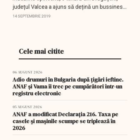
județul Valcea a ajuns să dețină un bussines
în București cu o cifră de afaceri de 30.000 de
14 SEPTEMBRIE 2019
euro. În urmă cu cățiva ani, tânăra a...
Cele mai citite
06 AUGUST 2026
Adio drumuri în Bulgaria după țigări ieftine.
ANAF și Vama îi trec pe cumpărători într-un
registru electronic
05 AUGUST 2026
ANAF a modificat Declarația 216. Taxa pe
casele și mașinile scumpe se triplează în
2026