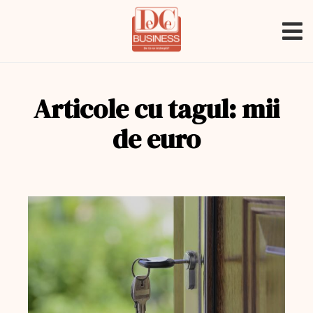
Articole cu tagul: mii
de euro