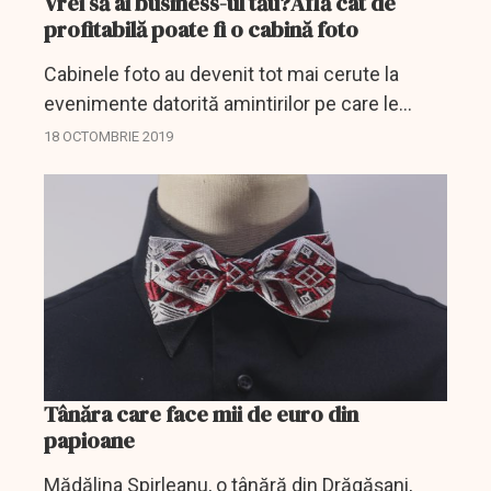
Vrei să ai business-ul tău?Află cât de
profitabilă poate fi o cabină foto
Cabinele foto au devenit tot mai cerute la
evenimente datorită amintirilor pe care le
ofera invitaților. Să transformi această idee
18 OCTOMBRIE 2019
într-o afacere propriu zisă nu este complicat
deloc, mai ales...
Tânăra care face mii de euro din
papioane
Mădălina Spirleanu, o tânără din Drăgășani,