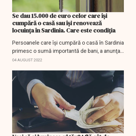
Se dau 15.000 de euro celor care îşi
cumpără o casă sau îşi renovează
locuinţa în Sardinia. Care este condiţia
Persoanele care îşi cumpără o casă în Sardinia
primesc o sumă importantă de bani, a anunţat
guvernul regional de acolo.
04 AUGUST 2022