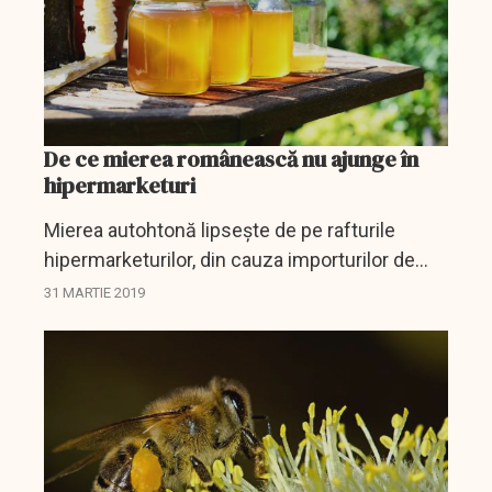
De ce mierea românească nu ajunge în
hipermarketuri
Mierea autohtonă lipseşte de pe rafturile
hipermarketurilor, din cauza importurilor de
miere la preţuri de dumping şi a comisioanelor
31 MARTIE 2019
ridicate impuse apicultorilor români, iar o
majorare a...