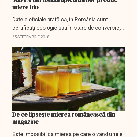
miere bio
Datele oficiale arată că, în România sunt
certificați ecologic sau în stare de conversie,
371 de apicultori l, care dețin 58.912 colonii de
25 SEPTEMBRIE 2018
albine, conform unui studiu realizat de
federația...
De ce lipsește mierea românească din
magazine
Este imposibil ca mierea pe care o vând unele