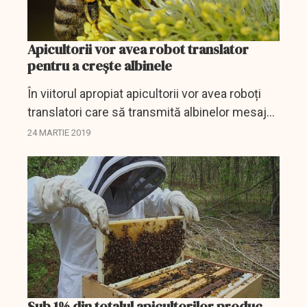
Apicultorii vor avea robot translator
pentru a crește albinele
În viitorul apropiat apicultorii vor avea roboți
translatori care să transmită albinelor mesaje
importante pentru siguranța lor.
24 MARTIE 2019
Sub 1% din totalul apicultorilor produc