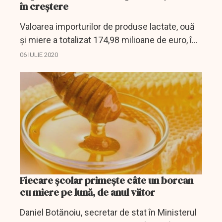
în creștere
Valoarea importurilor de produse lactate, ouă
şi miere a totalizat 174,98 milioane de euro, în
primul trimestru din acest an, în creştere cu
06 IULIE 2020
25% faţă de perioada similară a anului trecut,...
Fiecare școlar primește câte un borcan
cu miere pe lună, de anul viitor
Daniel Botănoiu, secretar de stat în Ministerul