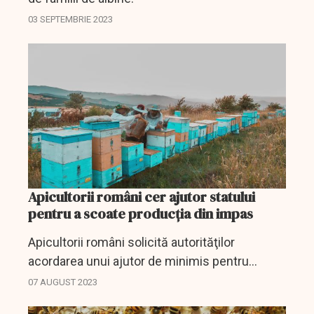
03 SEPTEMBRIE 2023
Apicultorii români cer ajutor statului
pentru a scoate producția din impas
Apicultorii români solicită autorităţilor
acordarea unui ajutor de minimis pentru
compensarea pierderilor, având în vedere că
07 AUGUST 2023
fenomenele meteo extreme au afectat mai