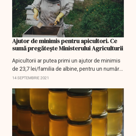
Ajutor de minimis pentru apicultori. Ce
sumă pregătește Ministerului Agriculturii
Apicultorii ar putea primi un ajutor de minimis
de 23,7 lei/familia de albine, pentru un număr
de 2.246.866 familii de albine, pentru
14 SEPTEMBRIE 2021
compensarea efectelor fenomenelor
hidrometeorologice nefavorabile...