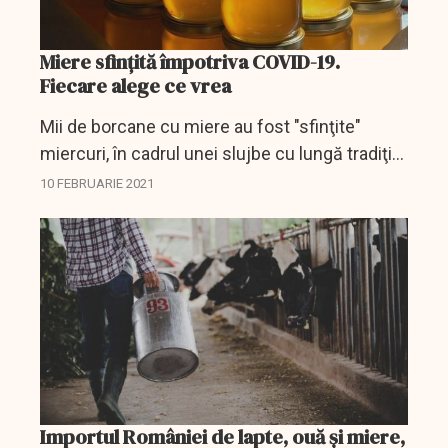
Miere sfințită împotriva COVID-19.
Fiecare alege ce vrea
Mii de borcane cu miere au fost "sfinţite"
miercuri, în cadrul unei slujbe cu lungă tradiţie
într-o biserică din oraşul bulgar Blagoevgrad,
10 FEBRUARIE 2021
cu ajutorul cărora se crede, în lipsa unor
dovezi...
Importul României de lapte, ouă și miere,