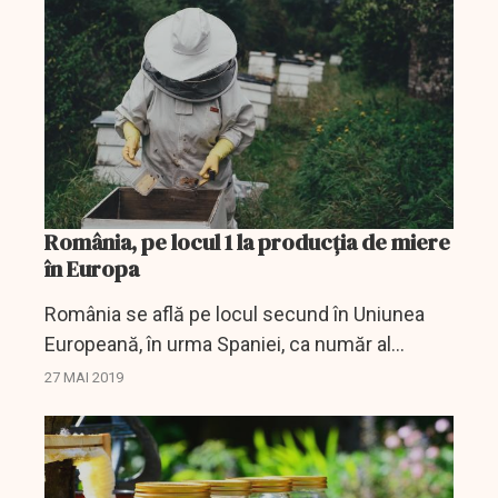
şi...
România, pe locul 1 la producția de miere
în Europa
România se află pe locul secund în Uniunea
Europeană, în urma Spaniei, ca număr al
familiilor de albine şi pe primul loc la producţia
27 MAI 2019
de miere, a declarat ministrul Agriculturii Petre
Daea, la...