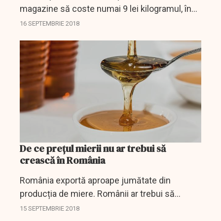
magazine să coste numai 9 lei kilogramul, în
condiţiile în care preţul en-gros este de 8,5 lei,
16 SEPTEMBRIE 2018
spun producătorii.
De ce prețul mierii nu ar trebui să
crească în România
România exportă aproape jumătate din
producția de miere. Românii ar trebui să
înceapă să consume miere pe care să o
15 SEPTEMBRIE 2018
cumpere direct de la producători.