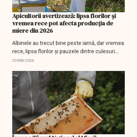
Apicultorii avertizează: lipsa florilor și
vremea rece pot afecta producția de
miere din 2026
Albinele au trecut bine peste iarnă, dar vremea
rece, lipsa florilor și pauzele dintre culesuri
pun din nou presiune pe apicultori.
20 MAI 2026