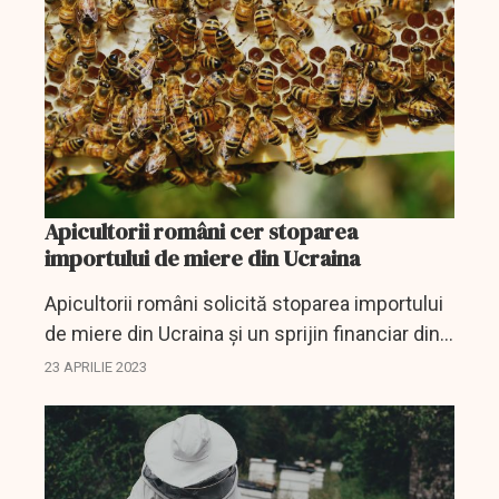
mult de jumătate din...
Apicultorii români cer stoparea
importului de miere din Ucraina
Apicultorii români solicită stoparea importului
de miere din Ucraina şi un sprijin financiar din
ajutorul acordat de UE
23 APRILIE 2023