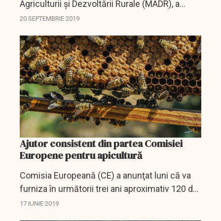
Agriculturii şi Dezvoltării Rurale (MADR), a
declarat vineri că începând de la 1 ianuarie
20 SEPTEMBRIE 2019
2020 şcolarii vor primi câte un borcan cu
miere în...
Ajutor consistent din partea Comisiei
Europene pentru apicultură
Comisia Europeană (CE) a anunţat luni că va
furniza în următorii trei ani aproximativ 120 de
milioane de euro sectorului apicol din UE,
17 IUNIE 2019
pentru a sprijini rolul său esenţial în agricultură