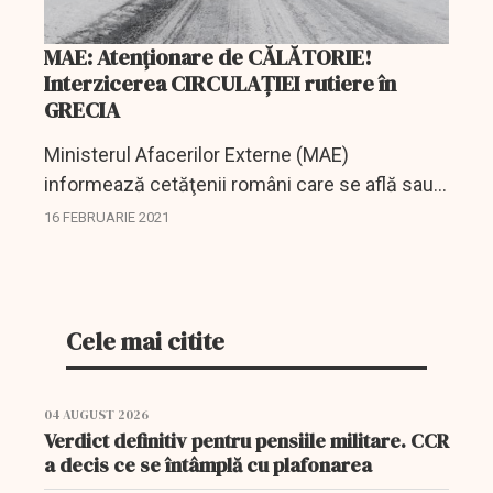
MAE: Atenționare de CĂLĂTORIE!
Interzicerea CIRCULAȚIEI rutiere în
GRECIA
Ministerul Afacerilor Externe (MAE)
informează cetăţenii români care se află sau
intenţionează să călătorească în Republica
16 FEBRUARIE 2021
Elenă că, din cauza condiţiilor meteo extreme
generate de...
Cele mai citite
04 AUGUST 2026
Verdict definitiv pentru pensiile militare. CCR
a decis ce se întâmplă cu plafonarea