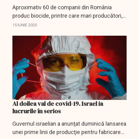
Aproximativ 60 de companii din România
produc biocide, printre care mari producători,
precum Farmec Cluj, Antibiotice Iaşi, OMV
15 IUNIE 2020
Petrom şi Chimcomplex Borzeşti, iar 24 de
firme produc măşti, a...
Al doilea val de covid-19. Israel ia
lucrurile în serios
Guvernul israelian a anunţat duminică lansarea
unei prime linii de producţie pentru fabricarea