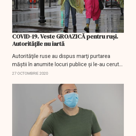
COVID-19. Veste GROAZICĂ pentru ruși.
Autoritățile nu iartă
Autorităţile ruse au dispus marţi purtarea
măştii în anumite locuri publice şi le-au cerut
autorităţilor regionale să ia în calcul închiderea
27 OCTOMBRIE 2020
barurilor şi a restaurantelor în timpul...