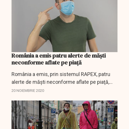
România a emis patru alerte de măşti
neconforme aflate pe piaţă
România a emis, prin sistemul RAPEX, patru
alerte de măşti neconforme aflate pe piaţă,
provenite din China, care poartă marcajul CE, a
20 NOIEMBRIE 2020
anunţat, vineri, Autoritatea Naţională pentru
Protecţia...