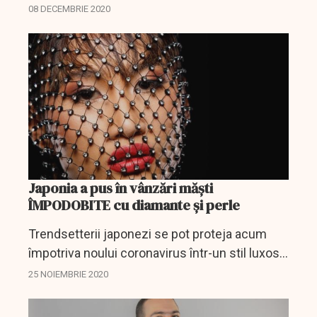
cadourile lor de Crăciun reflectă pandemia de
08 DECEMBRIE 2020
coronavirus, în condiţiile în care păpuşi care
poartă măşti,...
Japonia a pus în vânzări măști
ÎMPODOBITE cu diamante și perle
Trendsetterii japonezi se pot proteja acum
împotriva noului coronavirus într-un stil luxos
cu ajutorul unor măşti împodobite cu
25 NOIEMBRIE 2020
diamante şi perle în valoare de un milion de
yeni (9.600 dolari)...