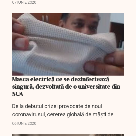
a două milioane de măşti pentru a se pregăti
07 IUNIE 2020
pentru un "al doilea val" de îmbolnăviri cu
noul...
Masca electrică ce se dezinfectează
singură, dezvoltată de o universitate din
SUA
De la debutul crizei provocate de noul
coronavirusul, cererea globală de măști de
protecție a crescut. În multe centre urbane,
06 IUNIE 2020
măștile de față sunt necesare în tandem cu