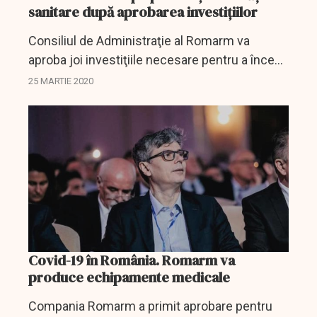
sanitare după aprobarea investițiilor
Consiliul de Administraţie al Romarm va
aproba joi investiţiile necesare pentru a începe
producţia de măşti sanitare, a declarat,
25 MARTIE 2020
miercuri seara, ministrul Economiei, Energiei şi
Mediului de...
Covid-19 în România. Romarm va
produce echipamente medicale
Compania Romarm a primit aprobare pentru