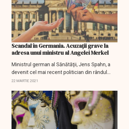
Scandal în Germania. Acuzații grave la
adresa unui ministru al Angelei Merkel
Ministrul german al Sănătăţii, Jens Spahn, a
devenit cel mai recent politician din rândul
conservatorilor conduşi de cancelarul Angela
22 MARTIE 2021
Merkel ajuns în centrul atenţiei în scandalul
legat de...