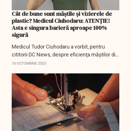
Cât de bune sunt măştile şi vizierele de
plastic? Medicul Ciuhodaru: ATENȚIE!
Asta e singura barieră aproape 100%
sigură
Medicul Tudor Ciuhodaru a vorbit, pentru
cititorii DC News, despre eficienţa măştilor din
plastic pentru nas şi gură care au apărut
16 OCTOMBRIE 2020
recent pe piaţă şi sunt folosite de tot mai mulţi
oameni....