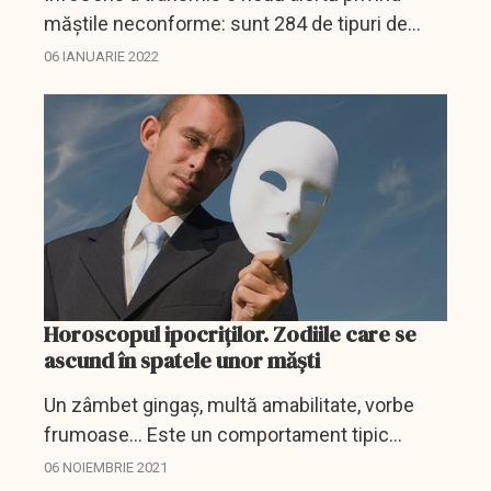
măştile neconforme: sunt 284 de tipuri de
măşti neconforme, dintre care 61,26%,
06 IANUARIE 2022
respectiv 174, sunt măşti FFP2.
Horoscopul ipocriților. Zodiile care se
ascund în spatele unor măști
Un zâmbet gingaș, multă amabilitate, vorbe
frumoase... Este un comportament tipic
ipocritului, care vrea să obțină ceva pentru
06 NOIEMBRIE 2021