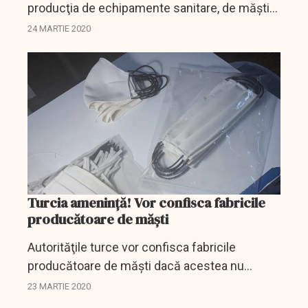
producţia de echipamente sanitare, de măşti
şi combinezoane, astfel încât să rămână în
24 MARTIE 2020
producţia strategică a României, a declarat
ministrul...
Turcia amenință! Vor confisca fabricile
producătoare de măști
Autorităţile turce vor confisca fabricile
producătoare de măşti dacă acestea nu
acceptă până luni seara să vândă produse
23 MARTIE 2020
guvernului, a declarat ministrul de interne