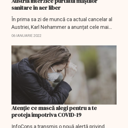
Austria interzice purtatul măștilor
sanitare în aer liber
În prima sa zi de muncă ca actual cancelar al
Austriei, Karl Nehammer a anunțat cele mai
recente rezoluții ale guvernului în cadrul unei
06 IANUARIE 2022
conferințe de presă.
Atenţie ce mască alegi pentru a te
proteja împotriva COVID-19
InfoCons a transmis o nouă alertă privind