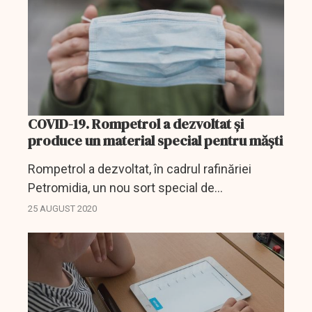
COVID-19. Rompetrol a dezvoltat și
produce un material special pentru măști
Rompetrol a dezvoltat, în cadrul rafinăriei
Petromidia, un nou sort special de
polipropilenă dedicat măştilor medicale de
25 AUGUST 2020
protecţie, potrivit unui comunicat al KMGI
International (fostul...