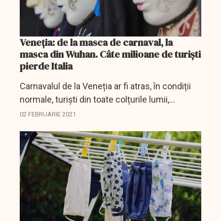
Veneția: de la masca de carnaval, la
masca din Wuhan. Câte milioane de turiști
pierde Italia
Carnavalul de la Veneția ar fi atras, în condiții
normale, turiști din toate colțurile lumii,
estimându-se că în timpul zilelor de carnaval
02 FEBRUARIE 2021
orașul este vizitat de aproximativ trei milioane
de...