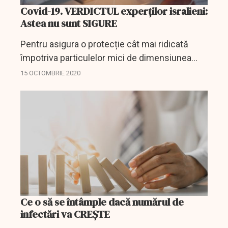
Covid-19. VERDICTUL experților isralieni:
Astea nu sunt SIGURE
Pentru asigura o protecție cât mai ridicată
împotriva particulelor mici de dimensiunea
celor de coronavirus, ce provoacă boala covid-
15 OCTOMBRIE 2020
19, mult mai eficiente sunt ecranele de
protecție, nu...
Ce o să se întâmple dacă numărul de
infectări va CREȘTE