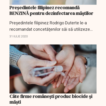
Preşedintele filipinez recomandă
BENZINĂ pentru dezinfectarea măștilor
Preşedintele filipinez Rodrigo Duterte le-a
recomandat concetăţenilor săi să utilizeze
benzina ca dezinfectant pentru măştile de
31 IULIE 2020
protecţie şi a ţinut să precizeze că
recomandarea sa nu...
Câte firme românești produc biocide și
măști