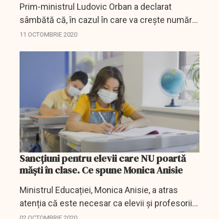
Prim-ministrul Ludovic Orban a declarat
sâmbătă că, în cazul în care va creşte numărul
de infectări cu COVID-19, este posibilă
11 OCTOMBRIE 2020
introducerea obligativităţii purtării măştii în
spaţiile...
Sancțiuni pentru elevii care NU poartă
măști în clase. Ce spune Monica Anisie
Ministrul Educației, Monica Anisie, a atras
atenția că este necesar ca elevii și profesorii
să conștientizeze situația și să respecte
02 OCTOMBRIE 2020