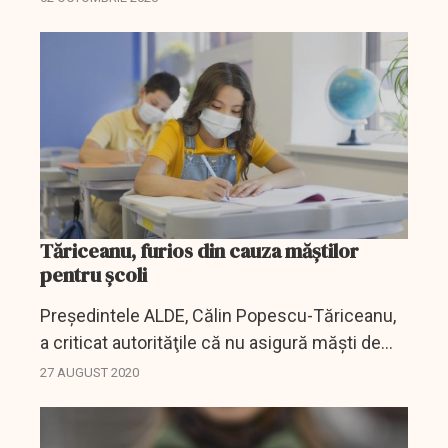
regulile sanitare.
Tăriceanu, furios din cauza măștilor
pentru școli
Preşedintele ALDE, Călin Popescu-Tăriceanu,
a criticat autorităţile că nu asigură măşti de
protecţie elevilor şi profesorilor în noul an
27 AUGUST 2020
şcolar.