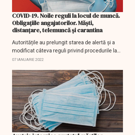
COVID-19. Noile reguli la locul de muncă.
Obligațiile angajatorilor. Măști,
distanțare, telemuncă și carantina
Autoritățile au prelungit starea de alertă și a
modificat câteva reguli privind procedurile la
locul de muncă, dar nu numai.
07 IANUARIE 2022