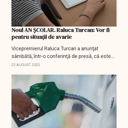
Noul AN ȘCOLAR. Raluca Turcan: Vor fi
pentru situații de avarie
Vicepremierul Raluca Turcan a anunţat
sâmbătă, într-o conferinţă de presă, că este
imposibil ca Guvernul să asigure măşti pentru
22 AUGUST 2020
toţi copiii şi profesorii din România, dar vor
exista...