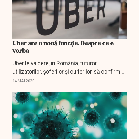
Uber are o nouă funcție. Despre ce e
vorba
Uber le va cere, în România, tuturor
utilizatorilor, şoferilor şi curierilor, să confirme
faptul că poartă o mască de protecţie sau că
14 MAI 2020
îşi acoperă faţa înainte de o cursă sau livrare,...