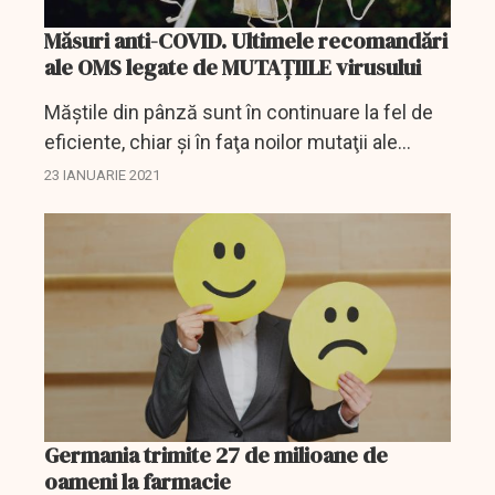
Măsuri anti-COVID. Ultimele recomandări
ale OMS legate de MUTAȚIILE virusului
Măştile din pânză sunt în continuare la fel de
eficiente, chiar şi în faţa noilor mutaţii ale
coronavirusului, deoarece modul de
23 IANUARIE 2021
transmitere este acelaşi, a declarat
Organizaţia Mondială a...
Germania trimite 27 de milioane de
oameni la farmacie