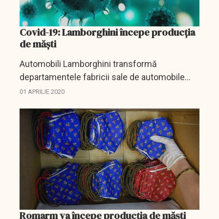
Covid-19: Lamborghini începe producția
de măști
Automobili Lamborghini transformă
departamentele fabricii sale de automobile
super sport din Sant'Agata Bolognese în spaţii
01 APRILIE 2020
pentru producţia de măşti chirurgicale şi
viziere de protecţie din...
Romarm va începe producția de măști