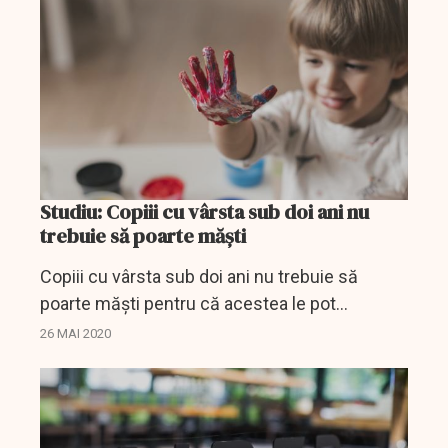
măsurile de...
Studiu: Copiii cu vârsta sub doi ani nu
trebuie să poarte măşti
Copiii cu vârsta sub doi ani nu trebuie să
poarte măşti pentru că acestea le pot
îngreuna respiraţia şi cresc riscul de sufocare,
26 MAI 2020
a declarat Asociaţia de Pediatrie din Japonia,
lansând un...