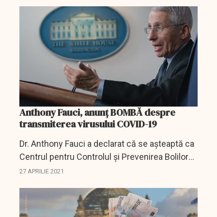
folosul lui. Care dintre zodii se potrivesc
acestei descrieri.
Anthony Fauci, anunţ BOMBĂ despre
transmiterea virusului COVID-19
Dr. Anthony Fauci a declarat că se așteaptă ca
Centrul pentru Controlul și Prevenirea Bolilor
(CDC) să elaboreze un set de îndrumări
27 APRILIE 2021
actualizate privind purtarea măștilor în
exterior,...