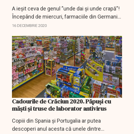
A ieșit ceva de genul ”unde dai și unde crapă”!
Începând de miercuri, farmaciile din Germania
distribuie gratuit câte trei măști FFP2 pentru
16 DECEMBRIE 2020
fiecare persoane care se încadrează în grupa...
Cadourile de Crăciun 2020. Păpuși cu
măști și truse de laborator antivirus
Copiii din Spania şi Portugalia ar putea
descoperi anul acesta că unele dintre