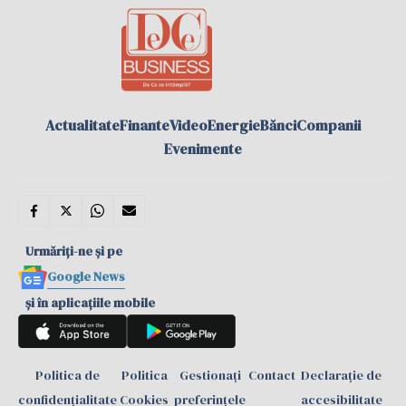
Actualitate
Finante
Video
Energie
Bănci
Companii
Evenimente
Urmăriți-ne și pe
Google News
și în aplicațiile mobile
Politica de
Politica
Gestionați
Contact
Declarație de
confidențialitate
Cookies
preferințele
accesibilitate