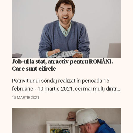
Job-ul la stat, atractiv pentru ROMÂNI.
Care sunt cifrele
Potrivit unui sondaj realizat în perioada 15
februarie - 10 martie 2021, cei mai mulţi dintre
români (55,8%) îşi doresc să lucreze într-o
15 MARTIE 2021
companie privată în următoarea perioadă, în...