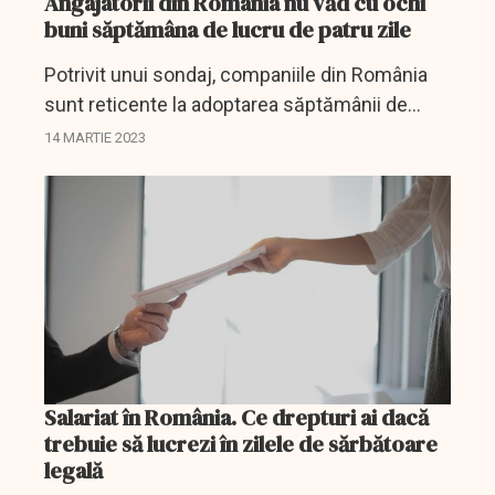
Angajatorii din România nu văd cu ochi
buni săptămâna de lucru de patru zile
Potrivit unui sondaj, companiile din România
sunt reticente la adoptarea săptămânii de
lucru de patru zile.
14 MARTIE 2023
Salariat în România. Ce drepturi ai dacă
trebuie să lucrezi în zilele de sărbătoare
legală