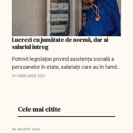
Lucrezi cu jumătate de normă, dar ai
salariul întreg
Potrivit legislației privind asistența socială a
persoanelor în etate, salariații care au în familie
o persoană vârstnică dependentă, pot solicita
01 FEBRUARIE 2021
de la angajator să lucreze cu jumătate de...
Cele mai citite
06 AUGUST 2026