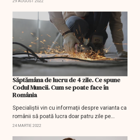
29 AUGUST 2022
Săptămâna de lucru de 4 zile. Ce spune
Codul Muncii. Cum se poate face în
România
Specialiştii vin cu informaţii despre varianta ca
românii să poată lucra doar patru zile pe
săptămână.
24 MARTIE 2022