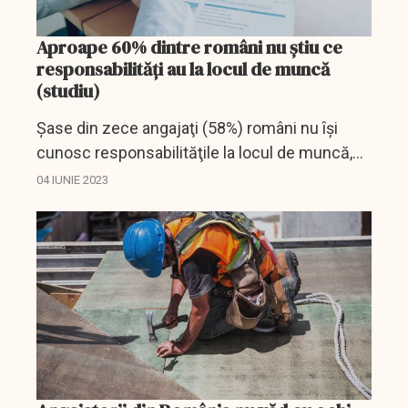
Aproape 60% dintre români nu ştiu ce
responsabilităţi au la locul de muncă
(studiu)
Şase din zece angajaţi (58%) români nu îşi
cunosc responsabilităţile la locul de muncă,
iar peste două treimi (67%) sunt rar evaluaţi de
04 IUNIE 2023
către angajator, uneori chiar deloc, arată...