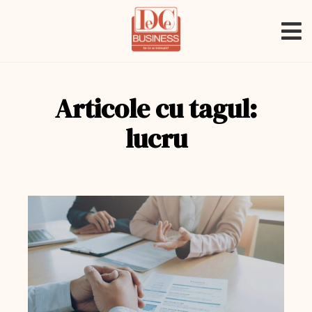
Articole cu tagul:
lucru