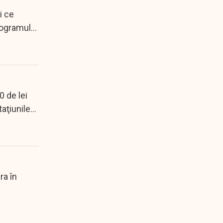
i ce
Programul
0 de lei
taţiunile
ra în