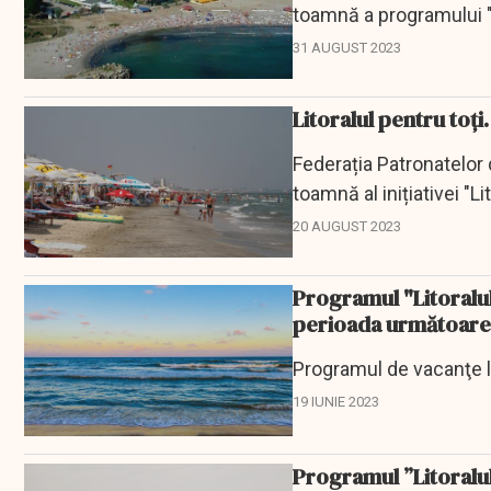
toamnă a programului "Li
pensiunile...
31 AUGUST 2023
Litoralul pentru toți
Federația Patronatelo
toamnă al inițiativei "Lit
20 AUGUST 2023
Programul "Litoralul 
perioada următoare
Programul de vacanţe la
19 IUNIE 2023
Programul ”Litoralul