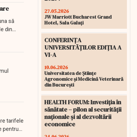
mare
27.05.2026
JW Marriott Bucharest Grand
auna să
Hotel, Sala Galați
e din...
CONFERINȚA
UNIVERSITĂȚILOR EDIȚIA A
VI-A
10.06.2026
amul
Universitatea de Științe
Agronomice și Medicină Veterinară
din București
HEALTH FORUM: Investiția în
sănătate – pilon al securității
naționale și al dezvoltării
re tarifele
economice
te pentru
24.06.2026