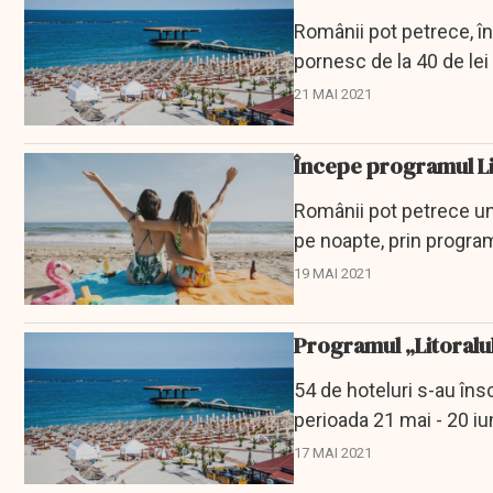
Românii pot petrece, în
pornesc de la 40 de lei
se va încheia...
21 MAI 2021
Începe programul Lit
Românii pot petrece un 
pe noapte, prin programu
participă...
19 MAI 2021
Programul „Litoralul 
54 de hoteluri s-au însc
perioada 21 mai - 20 iun
17 MAI 2021