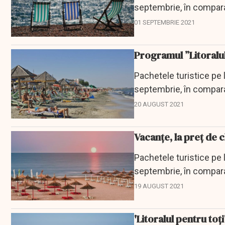
septembrie, în compara
''Litoralul pentru...
01 SEPTEMBRIE 2021
Programul ”Litoralul
Pachetele turistice pe 
septembrie, în compara
"Litoralul pentru...
20 AUGUST 2021
Vacanțe, la preț de c
Pachetele turistice pe 
septembrie, în compara
"Litoralul pentru...
19 AUGUST 2021
'Litoralul pentru toț