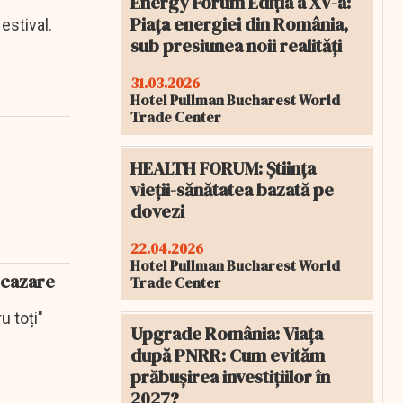
Energy Forum Ediția a XV-a:
Piața energiei din România,
 estival.
sub presiunea noii realități
31.03.2026
Hotel Pullman Bucharest World
Trade Center
HEALTH FORUM: Știința
vieții-sănătatea bazată pe
dovezi
22.04.2026
Hotel Pullman Bucharest World
e cazare
Trade Center
u toți"
Upgrade România: Viața
după PNRR: Cum evităm
prăbușirea investițiilor în
2027?