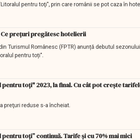
toralul pentru toţi", prin care românii se pot caza în hotel
. Ce prețuri pregătesc hotelierii
r din Turismul Românesc (FPTR) anunță debutul sezonului
oralul pentru toți".
pentru toţi" 2023, la final. Cu cât pot creşte tarifel
 preţuri reduse s-a încheiat.
 pentru toți” continuă. Tarife și cu 70% mai mici