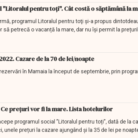
"Litoralul pentru toţi". Cât costă o săptămână la 
urmă, programul Litoralul pentru toţi și-a propus dintotde
or să petrecă o vacanță la mare, dar nu își permit la prețuril
 2022. Cazare de la 70 de lei/noapte
rezervări în Mamaia la început de septembrie, prin progr
 Ce prețuri vor fi la mare. Lista hotelurilor
epe programul social ”Litoralul pentru toți”, dată de la ca
i, unele prețuri la cazare ajungând și la 35 de lei pe noap