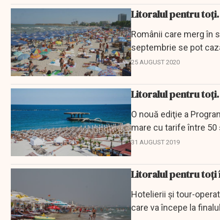
Litoralul pentru toți
Românii care merg în s
septembrie se pot caza 
"Litoralul pentru...
25 AUGUST 2020
Litoralul pentru toți.
O nouă ediţie a Programu
mare cu tarife între 50 
31 AUGUST 2019
Litoralul pentru toți 
Hotelierii și tour-opera
care va începe la finalul