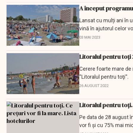
A început programul 
Lansat cu mulți ani în 
vină în ajutorul celor v
03 MAI 2023
Litoralul pentru toţi
Cerere foarte mare de 
''Litoralul pentru toţi''.
26 AUGUST 2022
Litoralul pentru toți.
Pe data de 28 august înc
vor fi și cu 75% mai mic