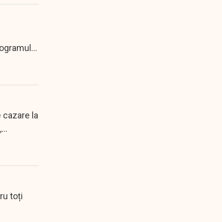
programul
e cazare la
...
ru toți