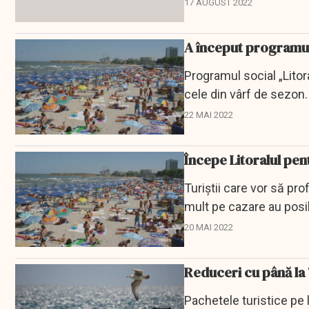
o...
17 AUGUST 2022
A început programul 
Programul social „Litor
cele din vârf de sezon.
22 MAI 2022
Începe Litoralul pent
Turiştii care vor să p
mult pe cazare au posib
20 MAI 2022
Reduceri cu până la 
Pachetele turistice pe 