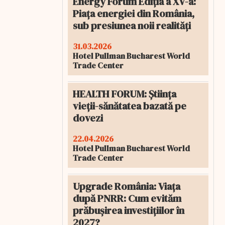
Energy Forum Ediția a XV-a:
Piața energiei din România,
sub presiunea noii realități
31.03.2026
Hotel Pullman Bucharest World
Trade Center
HEALTH FORUM: Știința
vieții-sănătatea bazată pe
dovezi
22.04.2026
Hotel Pullman Bucharest World
Trade Center
Upgrade România: Viața
după PNRR: Cum evităm
prăbușirea investițiilor în
2027?