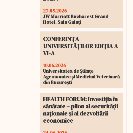
27.05.2026
JW Marriott Bucharest Grand
Hotel, Sala Galați
CONFERINȚA
UNIVERSITĂȚILOR EDIȚIA A
VI-A
10.06.2026
Universitatea de Științe
Agronomice și Medicină Veterinară
din București
HEALTH FORUM: Investiția în
sănătate – pilon al securității
naționale și al dezvoltării
economice
24.06.2026