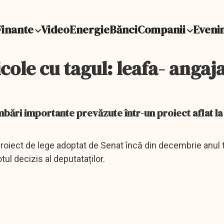
Finante
Video
Energie
Bănci
Companii
Eveni
cole cu tagul: leafa- angaj
imbări importante prevăzute într-un proiect aflat la
roiect de lege adoptat de Senat încă din decembrie anul t
ul decizis al deputataților.