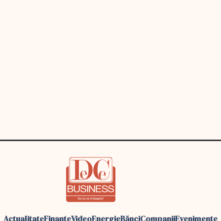
Actualitate
Finante
Video
Energie
Bănci
Companii
Evenimente