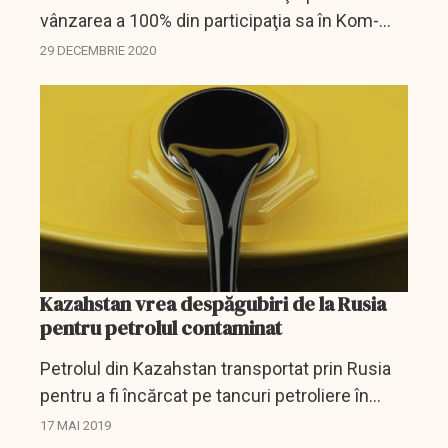
vânzarea a 100% din participaţia sa în Kom-
Munai LLP (KOM) şi Tasbulat Oil Corporation
29 DECEMBRIE 2020
LLP (TOC) din Kazahstan către Magnetic Oil
Limited, potrivit unui...
Kazahstan vrea despăgubiri de la Rusia
pentru petrolul contaminat
Petrolul din Kazahstan transportat prin Rusia
pentru a fi încărcat pe tancuri petroliere în
portul Ust-Luga de la Marea Baltică a fost
17 MAI 2019