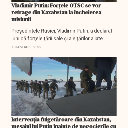
Vladimir Putin: Forțele OTSC se vor
retrage din Kazahstan la încheierea
misiunii
Preşedintele Rusiei, Vladimir Putin, a declarat
luni că forţele ţării sale şi ale ţărilor aliate
trimise în Kazahstan pentru a sprijini puterea
10 IANUARIE 2022
kazahă, vizată - potrivit lui - de...
Intervenția fulgetăroare din Kazahstan,
mesajul lui Putin înainte de negocierile cu