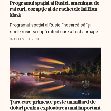
Programul spațial al Rusiei, amenințat de
rateuri, corupție și de rachetele lui Elon
Musk
Programul spațial al Rusiei încearcă să își
spele rușinea după rateul care a fost aproape
de o tragedie în luna Octombrie. Cei doi
02 DECEMBRIE 2018
astronauți, rusul Alexei Ovchinin și americanul
Nick...
Ţara care primește peste un miliard de
dolari pentru exploatarea unui important