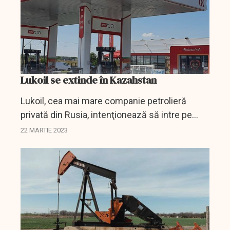
Lukoil se extinde în Kazahstan
Lukoil, cea mai mare companie petrolieră
privată din Rusia, intenţionează să intre pe
piaţa comercializării de combustibili din
22 MARTIE 2023
Kazahstan lansând un proiect de franciză, au
declarat pentru...