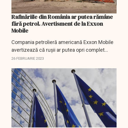
Rafinăriile din România ar putea rămâne
fără petrol. Avertisment de la Exxon
Mobile
Compania petrolieră americană Exxon Mobile
avertizează că rușii ar putea opri complet
fluxul de țiței de pe conducta Caspian Pipeline
26 FEBRUARIE 2023
Consortium care alimentează și rafinăriile din
România.