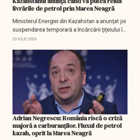
Kazahstanul anunţă când va putea relua
livrările de petrol prin Marea Neagră
Ministerul Energiei din Kazahstan a anunţat joi
suspendarea temporară a încărcării ţiţeiului în
conducta Caspian Pipeline Consortium (CPC)
23 IULIE 2026
şi o reducere a volumului producţiei,
transmite...
Adrian Negrescu: România riscă o criză
majoră a carburanților. Fluxul de petrol
kazah, oprit la Marea Neagră