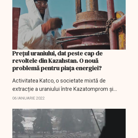
Prețul uraniului, dat peste cap de
revoltele din Kazahstan. O nouă
problemă pentru piața energiei?
Activitatea Katco, o societate mixtă de
extracție a uraniului între Kazatomprom și
compania franceză Orano, nu este
06 IANUARIE 2022
suspendată în acest stadiu, întrucât situl
minier este departe de zonele...