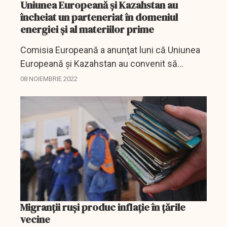
Uniunea Europeană şi Kazahstan au
încheiat un parteneriat în domeniul
energiei şi al materiilor prime
Comisia Europeană a anunţat luni că Uniunea
Europeană şi Kazahstan au convenit să
coopereze mai strâns în domeniul energiei şi
08 NOIEMBRIE 2022
al materiilor prime, informează dpa.
Migranții ruși produc inflație în țările
vecine