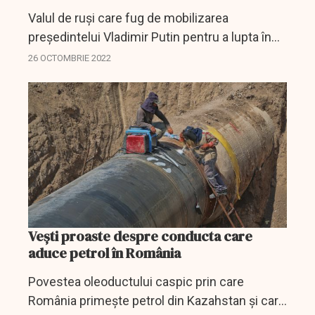
Valul de ruși care fug de mobilizarea
președintelui Vladimir Putin pentru a lupta în
Ucraina stârnește inflația în țările vecine și
26 OCTOMBRIE 2022
este posibil ca prețurile de consum să fie
supuse unei...
Vești proaste despre conducta care
aduce petrol în România
Povestea oleoductului caspic prin care
România primește petrol din Kazahstan și care