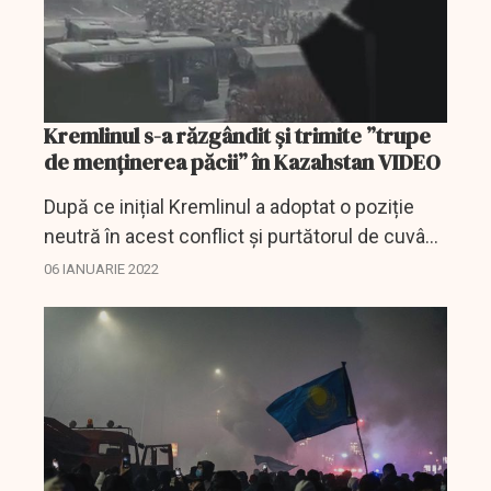
Kremlinul s-a răzgândit și trimite ”trupe
de menținerea păcii” în Kazahstan VIDEO
După ce inițial Kremlinul a adoptat o poziție
neutră în acest conflict și purtătorul de cuvânt
al președintelui, Dmitri Peskov, a afirmat că
06 IANUARIE 2022
este o problemă internă a Kazahstanului,
rușii...