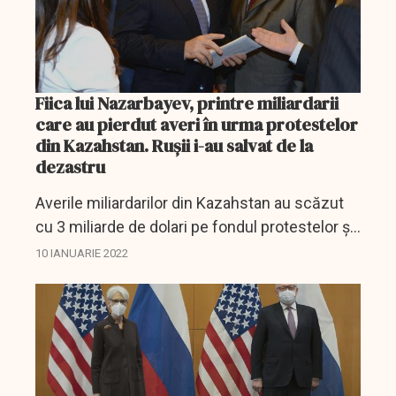
Fiica lui Nazarbayev, printre miliardarii
care au pierdut averi în urma protestelor
din Kazahstan. Rușii i-au salvat de la
dezastru
Averile miliardarilor din Kazahstan au scăzut
cu 3 miliarde de dolari pe fondul protestelor și
revoltelor din țară.
10 IANUARIE 2022