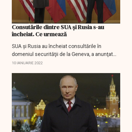
Consutările dintre SUA și Rusia s-au
încheiat. Ce urmează
SUA şi Rusia au încheiat consultările în
domeniul securităţii de la Geneva, a anunţat
luni Departamentul de Stat american, relatează
10 IANUARIE 2022
Reuters.