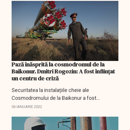
cauza creșterii...
Pază înăsprită la cosmodromul de la
Baikonur. Dmitri Rogozin: A fost înființat
un centru de criză
Securitatea la instalațiile cheie ale
Cosmodromului de la Baikonur a fost
înăsprită, iar sucursalele întreprinderilor
06 IANUARIE 2022
Roscosmos funcționează normal, a declarat
șeful corporației spațiale de...