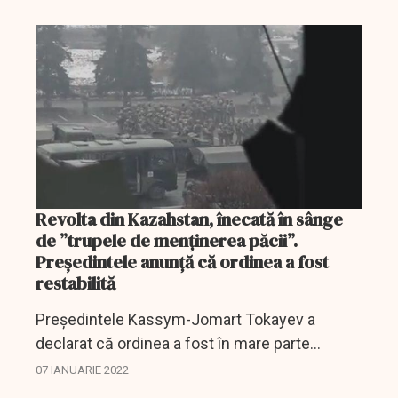
protestatarilor de către forțele de securitate,...
Revolta din Kazahstan, înecată în sânge
de ”trupele de menținerea păcii”.
Președintele anunță că ordinea a fost
restabilită
Președintele Kassym-Jomart Tokayev a
declarat că ordinea a fost în mare parte
restabilită în Kazahstan, după eforturile de
07 IANUARIE 2022
reprimare a protestelor care au izbucnit din