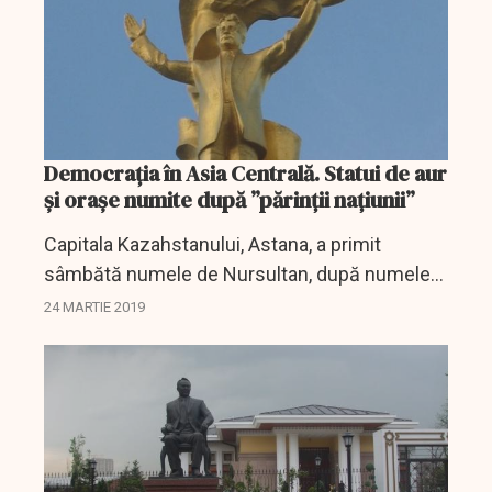
Democrația în Asia Centrală. Statui de aur
și orașe numite după ”părinții națiunii”
Capitala Kazahstanului, Astana, a primit
sâmbătă numele de Nursultan, după numele
președintelui care recent și-a anunțat
24 MARTIE 2019
retragerea din funcția pe care a deținut-o
aproape 30 de ani,...