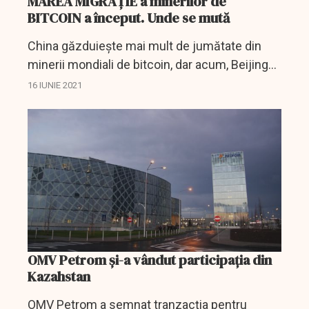
MAREA MIGRAȚIE a minerilor de
BITCOIN a început. Unde se mută
China găzduiește mai mult de jumătate din
minerii mondiali de bitcoin, dar acum, Beijingul
vrea să-i dea afară cât mai curând posibil.
16 IUNIE 2021
OMV Petrom și-a vândut participația din
Kazahstan
OMV Petrom a semnat tranzacţia pentru