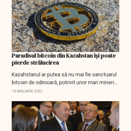
Paradisul bitcoin din Kazahstan își poate
pierde strălucirea
Kazahstanul ar putea să nu mai fie sanctuarul
bitcoin de odinioară, potrivit unor mari mineri
care doresc să părăsească acest centru
19 IANUARIE 2022
global de criptomonede în urma închiderii
internetului...