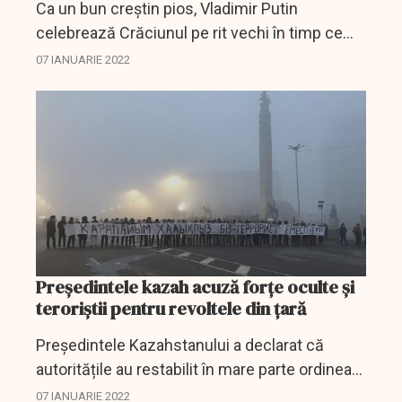
Ca un bun creștin pios, Vladimir Putin
celebrează Crăciunul pe rit vechi în timp ce
intervenția sângeroasă din Kazahstan pare un
07 IANUARIE 2022
tărâm foarte îndepărtat.
Președintele kazah acuză forțe oculte și
teroriștii pentru revoltele din țară
Președintele Kazahstanului a declarat că
autoritățile au restabilit în mare parte ordinea
în întreaga țară după o reprimare amplă a
07 IANUARIE 2022