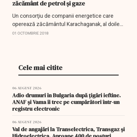
zăcământ de petrol și gaze
Un consorţiu de companii energetice care
operează zăcământul Karachaganak, al doilea
mare zăcământ de gaze şi ţiţei din Kazahstan,
01 OCTOMBRIE 2018
va plăti 1,1 miliarde de dolari statului kazah
pentru a...
Cele mai citite
06 AUGUST 2026
Adio drumuri în Bulgaria după țigări ieftine.
ANAF și Vama îi trec pe cumpărători într-un
registru electronic
06 AUGUST 2026
Val de angajări la Transelectrica, Transgaz și
Hidroelectrica. Aproape 400 de posturi