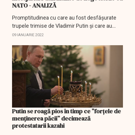
NATO - ANALIZĂ
Promptitudinea cu care au fost desfășurate
trupele trimise de Vladimir Putin și care au
avut nevoie de mai puțin de 24 de ore pentru a
09 IANUARIE 2022
ajuta la schimbarea situației împotriva
protestatarilor...
Putin se roagă pios în timp ce ”forțele de
menținerea păcii” decimează
protestatarii kazahi