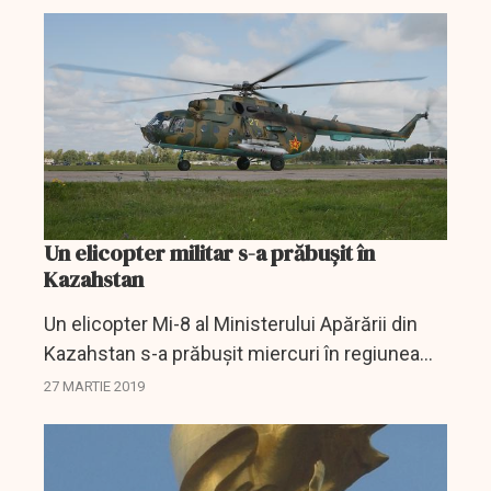
contaminat cu clorură organică.
Un elicopter militar s-a prăbușit în
Kazahstan
Un elicopter Mi-8 al Ministerului Apărării din
Kazahstan s-a prăbuşit miercuri în regiunea
Kizilordinsk din sudul ţării, în apropiere de
27 MARTIE 2019
graniţa cu Uzbekistanul, şi toţi cei 13 aflaţi la...