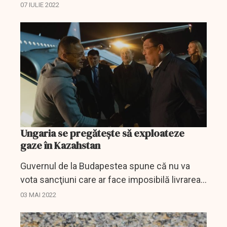
acum a fost închis din ordinul Moscovei poate
07 IULIE 2022
fi interpretat fie ca ”unde dai și unde crapă”
sau ”să...
Ungaria se pregătește să exploateze
gaze în Kazahstan
Guvernul de la Budapestea spune că nu va
vota sancţiuni care ar face imposibilă livrarea
petrolului şi gazelor naturale ruseşti în Ungaria.
03 MAI 2022