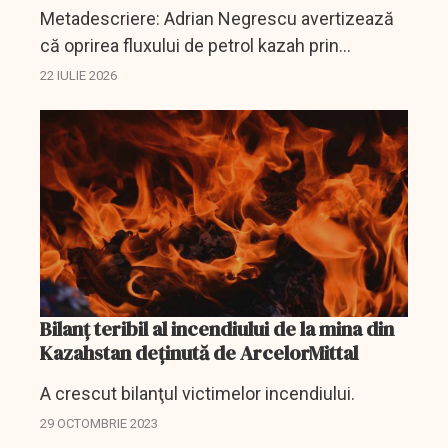
Metadescriere: Adrian Negrescu avertizează
că oprirea fluxului de petrol kazah prin
terminalul CPC poate scumpi carburanții și
22 IULIE 2026
pune presiune pe rafinăriile din România.
Bilanţ teribil al incendiului de la mina din
Kazahstan deţinută de ArcelorMittal
A crescut bilanţul victimelor incendiului.
29 OCTOMBRIE 2023