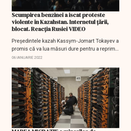
Scumpirea benzinei a iscat proteste
violente în Kazahstan. Internetul țării,
blocat. Reacția Rusiei VIDEO
Președintele kazah Kassym-Jomart Tokayev a
promis că va lua măsuri dure pentru a reprima
protestele violente care deja au provocat mai
06 IANUARIE 2022
multe decese și care sunt cea mai mare
provocare pentru...