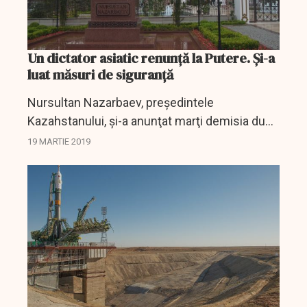
Un dictator asiatic renunță la Putere. Și-a
luat măsuri de siguranță
Nursultan Nazarbaev, preşedintele
Kazahstanului, şi-a anunţat marţi demisia după
ce aproape 30 de ani s-a aflat la conducerea
19 MARTIE 2019
acestei foste republici sovietice din Asia
Centrală, bogată în...