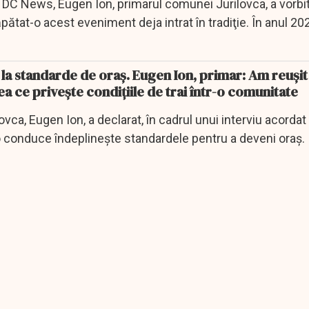
t DC News, Eugen Ion, primarul comunei Jurilovca, a vorbi
ătat-o acest eveniment deja intrat în tradiţie. În anul 20
la standarde de oraş. Eugen Ion, primar: Am reuşit
ea ce priveşte condiţiile de trai într-o comunitate
vca, Eugen Ion, a declarat, în cadrul unui interviu acorda
 o conduce îndeplineşte standardele pentru a deveni oraş.