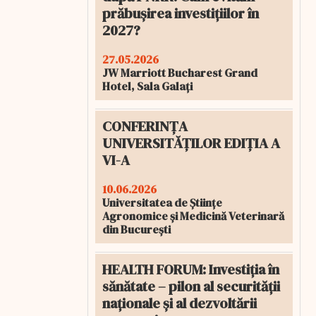
prăbușirea investițiilor în
2027?
27.05.2026
JW Marriott Bucharest Grand
Hotel, Sala Galați
CONFERINȚA
UNIVERSITĂȚILOR EDIȚIA A
VI-A
10.06.2026
Universitatea de Științe
Agronomice și Medicină Veterinară
din București
HEALTH FORUM: Investiția în
sănătate – pilon al securității
naționale și al dezvoltării