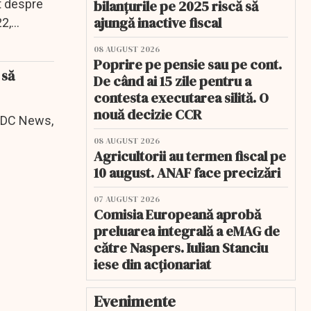
t despre
bilanțurile pe 2025 riscă să
ajungă inactive fiscal
22,
08 AUGUST 2026
Poprire pe pensie sau pe cont.
 să
De când ai 15 zile pentru a
contesta executarea silită. O
nouă decizie CCR
t DC News,
08 AUGUST 2026
Agricultorii au termen fiscal pe
10 august. ANAF face precizări
07 AUGUST 2026
Comisia Europeană aprobă
preluarea integrală a eMAG de
către Naspers. Iulian Stanciu
iese din acționariat
Evenimente