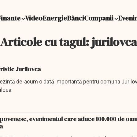
Finante
Video
Energie
Bănci
Companii
Eveni
Articole cu tagul: jurilovca
ristic Jurilovca
rezintă de-acum o dată importantă pentru comuna Jurilov
ulcea.
Lipovenesc, evenimentul care aduce 100.000 de oam
ca