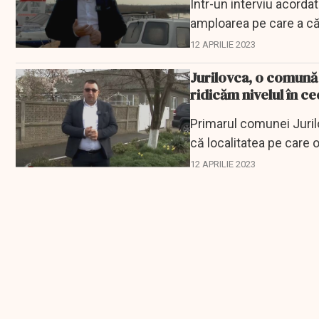
Într-un interviu acorda
amploarea pe care a căp
festivalul s-a...
12 APRILIE 2023
Jurilovca, o comună 
ridicăm nivelul în ce
Primarul comunei Jurilo
că localitatea pe care
12 APRILIE 2023