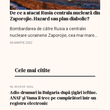
De ce a atacat Rusia centrala nucleară din
Zaporojie. Hazard sau plan diabolic?
Bombardarea de către Rusia a centralei
nucleare ucrainene Zaporojie, cea mai mare
din Europa, arată că războiul din Ucraina
06 MARTIE 2022
devine rapid mai complex și mai nesigur.
Cele mai citite
06 AUGUST 2026
Adio drumuri în Bulgaria după țigări ieftine.
ANAF și Vama îi trec pe cumpărători într-un
registru electronic