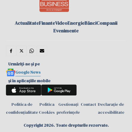
Actualitate
Finante
Video
Energie
Bănci
Companii
Evenimente
Urmăriți-ne și pe
Google News
și în aplicațiile mobile
Politica de
Politica
Gestionați
Contact
Declarație de
confidențialitate
Cookies
preferințele
accesibilitate
Copyright 2026. Toate drepturile rezervate.