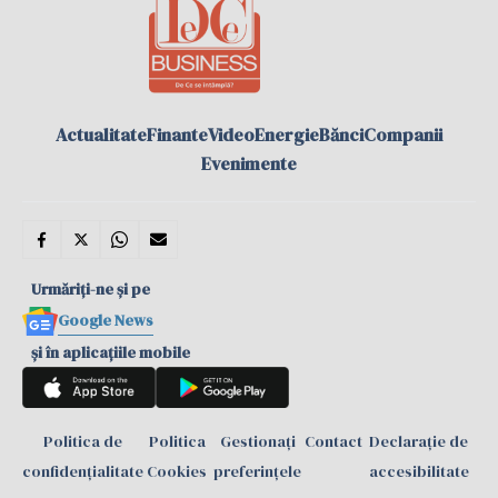
Actualitate
Finante
Video
Energie
Bănci
Companii
Evenimente
Urmăriți-ne și pe
Google News
și în aplicațiile mobile
Politica de
Politica
Gestionați
Contact
Declarație de
confidențialitate
Cookies
preferințele
accesibilitate