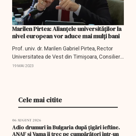
Marilen Pirtea: Alianțele universităților la
nivel european vor aduce mai mulți bani
Prof. univ. dr. Marilen Gabriel Pirtea, Rector
Universitatea de Vest din Timișoara, Consilier
onorific al Prim-Ministrului României pe zona
19 MAI 2023
educației a vorbit în cadrul dezbaterii...
Cele mai citite
06 AUGUST 2026
Adio drumuri în Bulgaria după țigări ieftine.
ANAF și Vama îi trec pe cumpărători într-un