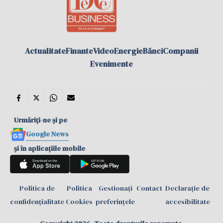
Actualitate
Finante
Video
Energie
Bănci
Companii
Evenimente
Urmăriți-ne și pe
Google News
și în aplicațiile mobile
Politica de
Politica
Gestionați
Contact
Declarație de
confidențialitate
Cookies
preferințele
accesibilitate