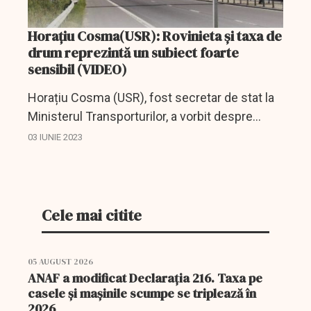
Horațiu Cosma(USR): Rovinieta și taxa de
drum reprezintă un subiect foarte
sensibil (VIDEO)
Horațiu Cosma (USR), fost secretar de stat la
Ministerul Transporturilor, a vorbit despre
taxele de drum.
03 IUNIE 2023
Cele mai citite
05 AUGUST 2026
ANAF a modificat Declarația 216. Taxa pe
casele și mașinile scumpe se triplează în
2026