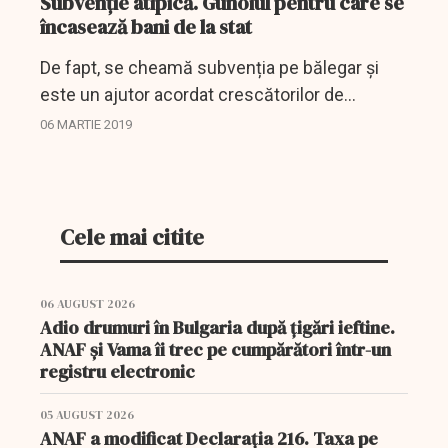
Subvenție atipică. Gunoiul pentru care se
încasează bani de la stat
De fapt, se cheamă subvenția pe bălegar și
este un ajutor acordat crescătorilor de
animale cu scopul de a-i determina să
06 MARTIE 2019
schimbe furajarea vacilor, cu scopul reducerii
nivelului de gaze produs...
Cele mai citite
06 AUGUST 2026
Adio drumuri în Bulgaria după țigări ieftine.
ANAF și Vama îi trec pe cumpărători într-un
registru electronic
05 AUGUST 2026
ANAF a modificat Declarația 216. Taxa pe