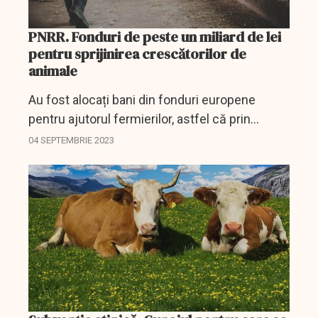
PNRR. Fonduri de peste un miliard de lei
pentru sprijinirea crescătorilor de
animale
Au fost alocați bani din fonduri europene
pentru ajutorul fermierilor, astfel că prin
intermediul PNRR crescătorii de animale vor
04 SEPTEMBRIE 2023
primi un sprijin financiar pentru colectarea
gunoiului de grajd.