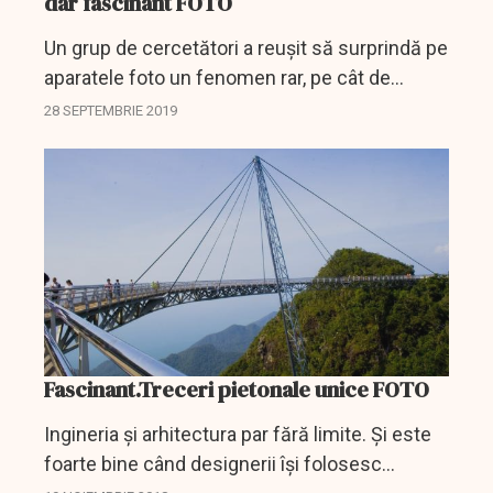
dar fascinant FOTO
Un grup de cercetători a reușit să surprindă pe
aparatele foto un fenomen rar, pe cât de
fascinant, pe atât de înspăimântător - norii de
28 SEPTEMBRIE 2019
foc.
Fascinant.Treceri pietonale unice FOTO
Ingineria și arhitectura par fără limite. Și este
foarte bine când designerii își folosesc