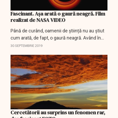
Fascinant. Așa arată o gaură neagră. Film
realizat de NASA VIDEO
Până de curând, oamenii de știință nu au știut
cum arată, de fapt, o gaură neagră. Având în
vedere că atracția gravitațională a unei găuri
30 SEPTEMBRIE 2019
negre este mai puternică decât orice...
Cercetătorii au surprins un fenomen rar,