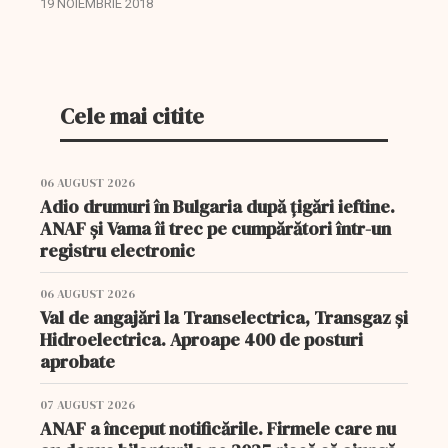
imaginația nu doar pentru clădiri grandioase,
19 NOIEMBRIE 2018
ieșite din comun, dar și pentru realizarea unor...
Cele mai citite
06 AUGUST 2026
Adio drumuri în Bulgaria după țigări ieftine.
ANAF și Vama îi trec pe cumpărători într-un
registru electronic
06 AUGUST 2026
Val de angajări la Transelectrica, Transgaz și
Hidroelectrica. Aproape 400 de posturi
aprobate
07 AUGUST 2026
ANAF a început notificările. Firmele care nu