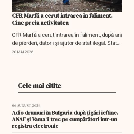
CFR Marfă a cerut intrarea în faliment.
Cine preia activitatea
CFR Marfă a cerut intrarea în faliment, după ani
de pierderi, datorii și ajutor de stat ilegal. Statul
încearcă să salveze activitatea prin Carpatica
20 MAI 2026
Feroviar.
Cele mai citite
06 AUGUST 2026
Adio drumuri în Bulgaria după țigări ieftine.
ANAF și Vama îi trec pe cumpărători într-un
registru electronic