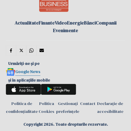
Actualitate
Finante
Video
Energie
Bănci
Companii
Evenimente
Urmăriți-ne și pe
Google News
și în aplicațiile mobile
Politica de
Politica
Gestionați
Contact
Declarație de
confidențialitate
Cookies
preferințele
accesibilitate
Copyright 2026. Toate drepturile rezervate.