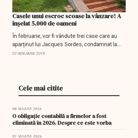
Casele unui escroc scoase la vânzare! A
înşelat 5.000 de oameni
În februarie, vor fi vândute trei case care au
aparținut lui Jacques Sordes, condamnat la
șase ani de închisoare pentru o înșelătorie cu
07 IANUARIE 2019
panouri solare. 5.000 de investitori au pierdut
bani...
Cele mai citite
08 AUGUST 2026
O obligație contabilă a firmelor a fost
eliminată în 2026. Despre ce este vorba
07 AUGUST 2026