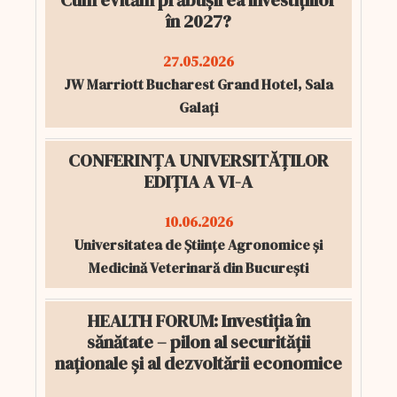
Cum evităm prăbușirea investițiilor
în 2027?
27.05.2026
JW Marriott Bucharest Grand Hotel, Sala
Galați
CONFERINȚA UNIVERSITĂȚILOR
EDIȚIA A VI-A
10.06.2026
Universitatea de Științe Agronomice și
Medicină Veterinară din București
HEALTH FORUM: Investiția în
sănătate – pilon al securității
naționale și al dezvoltării economice