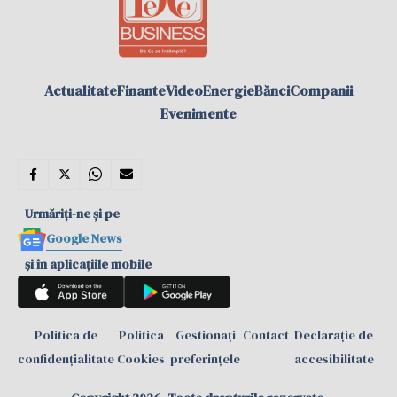
Actualitate
Finante
Video
Energie
Bănci
Companii
Evenimente
Urmăriți-ne și pe
Google News
și în aplicațiile mobile
Politica de
Politica
Gestionați
Contact
Declarație de
confidențialitate
Cookies
preferințele
accesibilitate