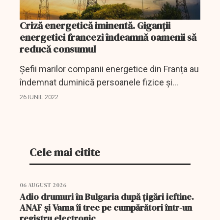
Criză energetică iminentă. Giganții
energetici francezi îndeamnă oamenii să
reducă consumul
Șefii marilor companii energetice din Franța au
îndemnat duminică persoanele fizice și
juridice să limiteze imediat consumul de
26 IUNIE 2022
energie electrică pentru a se pregăti pentru o
criză...
Cele mai citite
06 AUGUST 2026
Adio drumuri în Bulgaria după țigări ieftine.
ANAF și Vama îi trec pe cumpărători într-un
registru electronic