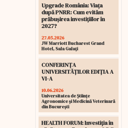
Upgrade România: Viața
după PNRR: Cum evităm
prăbușirea investițiilor în
2027?
27.05.2026
JW Marriott Bucharest Grand
Hotel, Sala Galați
CONFERINȚA
UNIVERSITĂȚILOR EDIȚIA A
VI-A
10.06.2026
Universitatea de Științe
Agronomice și Medicină Veterinară
din București
HEALTH FORUM: Investiția în