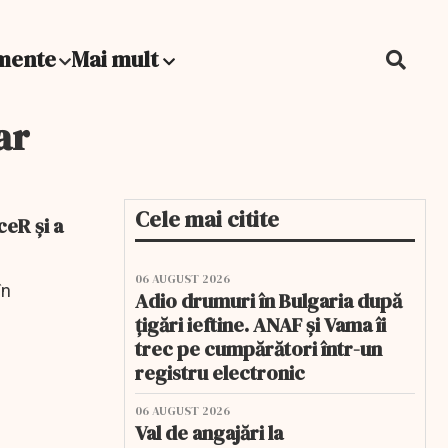
mente
Mai mult
ar
Cele mai citite
ceR și a
06 AUGUST 2026
în
Adio drumuri în Bulgaria după
țigări ieftine. ANAF și Vama îi
trec pe cumpărători într-un
registru electronic
06 AUGUST 2026
Val de angajări la