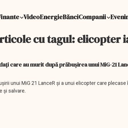
Finante
Video
Energie
Bănci
Companii
Eveni
rticole cu tagul: elicopter i
ldaţi care au murit după prăbușirea unui MiG-21 Lan
șirii unui MiG 21 LanceR și a unui elicopter care plecase 
 și salvare.