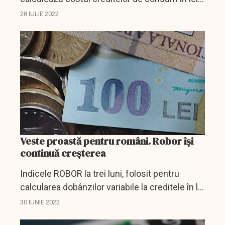
cu dobândă variabilă, a urcat joi la 7,85% pe an,
28 IULIE 2022
de la 7,71% pe an, în ziua precedentă, un...
Veste proastă pentru români. Robor își
continuă creşterea
Indicele ROBOR la trei luni, folosit pentru
calcularea dobânzilor variabile la creditele în lei
contractate înainte de luna mai 2019, își
30 IUNIE 2022
continuă trendul ascendent şi a urcat joi la