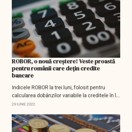
6,44%, de...
ROBOR, o nouă creștere! Veste proastă
pentru românii care dețin credite
bancare
Indicele ROBOR la trei luni, folosit pentru
calcularea dobânzilor variabile la creditele în lei
contractate înainte de luna mai 2019, își
29 IUNIE 2022
continuă trendul ascendent şi a urcat miercuri
la...