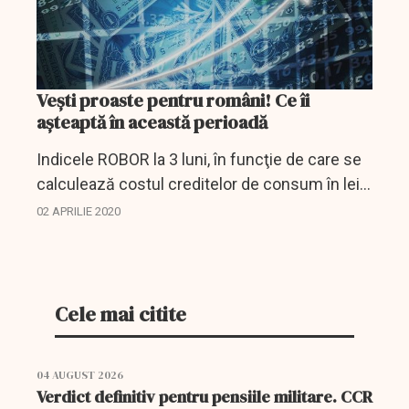
Vești proaste pentru români! Ce îi
așteaptă în această perioadă
Indicele ROBOR la 3 luni, în funcţie de care se
calculează costul creditelor de consum în lei
cu dobândă variabilă, a urcat joi la 2,57% pe an,
02 APRILIE 2020
de la 2,55% pe an, miercuri, conform...
Cele mai citite
04 AUGUST 2026
Verdict definitiv pentru pensiile militare. CCR