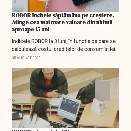
ROBOR încheie săptămâna pe creştere.
Atinge cea mai mare valoare din ultimii
aproape 15 ani
Indicele ROBOR la 3 luni, în funcţie de care se
calculează costul creditelor de consum în lei
cu dobândă variabilă, a urcat vineri la 8,12% pe
05 AUGUST 2022
an, de la 8,11% pe an în şedinţa precedentă,...