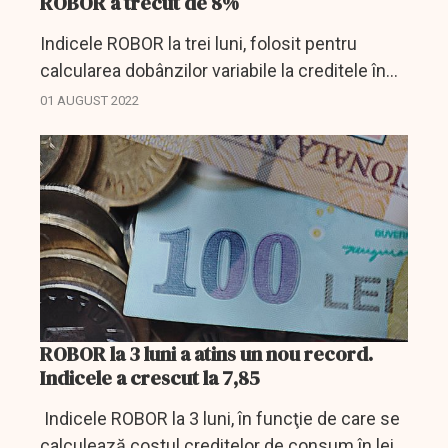
ROBOR a trecut de 8%
Indicele ROBOR la trei luni, folosit pentru
calcularea dobânzilor variabile la creditele în
lei, a crescut luni la 8,01% de la 7,97%, valoare
01 AUGUST 2022
înregistrată în şedinţa precedentă, potrivit...
ROBOR la 3 luni a atins un nou record.
Indicele a crescut la 7,85
Indicele ROBOR la 3 luni, în funcţie de care se
calculează costul creditelor de consum în lei