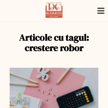
Articole cu tagul:
crestere robor