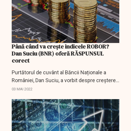
Până când va crește indicele ROBOR?
Dan Suciu (BNR) oferă RĂSPUNSUL
corect
Purtătorul de cuvânt al Băncii Naționale a
României, Dan Suciu, a vorbit despre creșterea
indicelui ROBOR, subliniind că ”putea fi și mai
03 MAI 2022
rău”.