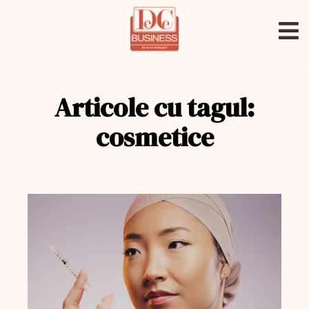
Articole cu tagul:
cosmetice