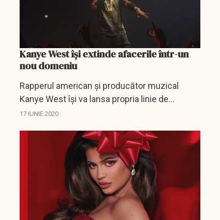
Kanye West își extinde afacerile într-un
nou domeniu
Rapperul american şi producător muzical
Kanye West îşi va lansa propria linie de
cosmetice bazată pe produse de îngrijire a
17 IUNIE 2020
tenului şi a părului, relatează miercuri EFE.