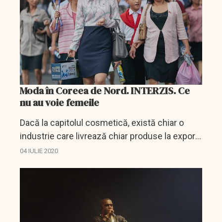
Moda în Coreea de Nord. INTERZIS. Ce
nu au voie femeile
Dacă la capitolul cosmetică, există chiar o
industrie care livrează chiar produse la export,
în special cremele sub brandul Unhasu, în
04 IULIE 2020
privința tendințelor modei lucrurile sunt mai
complicate...