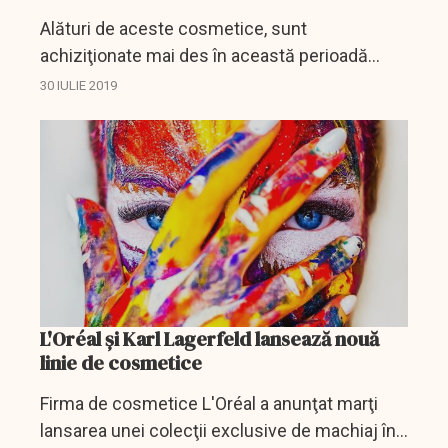
Alături de aceste cosmetice, sunt
achiziţionate mai des în această perioadă
produsele din categoria igienă orală, cele de
30 IULIE 2019
curăţenie pentru uz casnic şi scutecele.
L'Oréal și Karl Lagerfeld lansează nouă
linie de cosmetice
Firma de cosmetice L'Oréal a anunţat marţi
lansarea unei colecţii exclusive de machiaj în