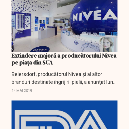
Extindere majoră a producătorului Nivea
pe piața din SUA
Beiersdorf, producătorul Nivea şi al altor
branduri destinate îngrijirii pielii, a anunţat luni
achiziţionarea brandului Coppertone contra
14 MAI 2019
sumei de 550 de milioane de dolari, în
vederea...