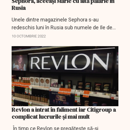
Sephora, aceeași Mărie cu altă pălărie în
Rusia
Unele dintre magazinele Sephora s-au
redeschis luni în Rusia sub numele de Ile de
Beauté.
10 OCTOMBRIE 2022
Revlon a intrat în faliment iar Citigroup a
complicat lucrurile și mai mult
În timp ce Revlon se pregăteşte să-şi