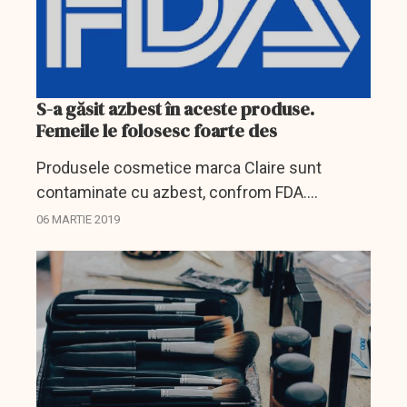
S-a găsit azbest în aceste produse.
Femeile le folosesc foarte des
Produsele cosmetice marca Claire sunt
contaminate cu azbest, confrom FDA.
Subsanța toxică a fost găsită în mai mute
06 MARTIE 2019
produse dar producătorul a contestat acest
lucru.