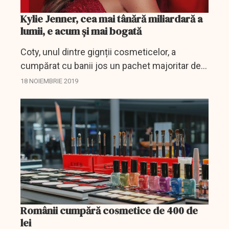
Kylie Jenner, cea mai tânără miliardară a
lumii, e acum și mai bogată
Coty, unul dintre gignții cosmeticelor, a
cumpărat cu banii jos un pachet majoritar de
acțiuni în valoare de 600 de milioane de dolari
18 NOIEMBRIE 2019
dela Kylie Jenner, una dintre reprezentantele
clanului...
Românii cumpără cosmetice de 400 de
lei