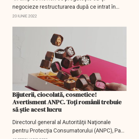
negocieze restructurarea după ce intrat în
faliment săptămâna trecută, grupul american
20 IUNIE 2022
de cosmetice încă nu cunoaşte identitatea
tuturor...
Bijuterii, ciocolată, cosmetice!
Avertisment ANPC. Toți românii trebuie
să știe acest lucru
Directorul general al Autorităţii Naţionale
pentru Protecţia Consumatorului (ANPC), Paul
Anghel, a lansat un avertisment în legătură cu