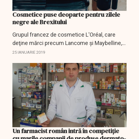
Cosmetice puse deoparte pentru zilele
negre ale Brexitului
Grupul francez de cosmetice L'Oréal, care
deţine mărci precum Lancome şi Maybelline, a
decis să îşi facă stocuri de produse
25 IANUARIE 2019
cosmetice în Marea Britanie şi s-a pregătit
pentru toate...
Un farmacist român intră în competiție
cu marile companii de produse dermato-