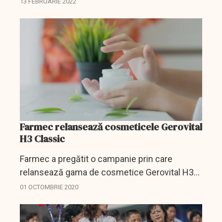
13 FEBRUARIE 2022
produsele care se vând la colț de stradă.
Farmec relansează cosmeticele Gerovital
H3 Classic
Farmec a pregătit o campanie prin care
relansează gama de cosmetice Gerovital H3
Classic.
01 OCTOMBRIE 2020