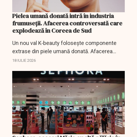
Pielea umană donată intră în industria
frumuseții. Afacerea controversată care
explodează în Coreea de Sud
Un nou val K-beauty folosește componente
extrase din piele umană donată. Afacerea
crește rapid, dar provoacă dezbateri privind
18 IULIE 2026
siguranța și etica.