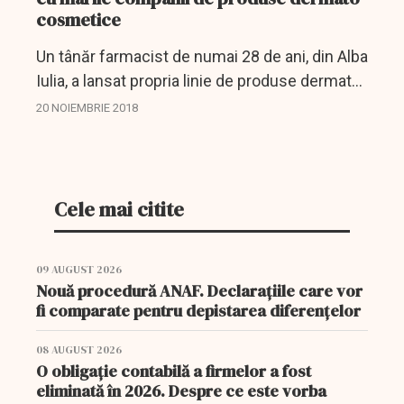
cosmetice
Un tânăr farmacist de numai 28 de ani, din Alba
Iulia, a lansat propria linie de produse dermato-
cosmetice şi concurează de la egal la egal cu
20 NOIEMBRIE 2018
marile branduri internaţionale.
Cele mai citite
09 AUGUST 2026
Nouă procedură ANAF. Declarațiile care vor
fi comparate pentru depistarea diferențelor
08 AUGUST 2026
O obligație contabilă a firmelor a fost
eliminată în 2026. Despre ce este vorba