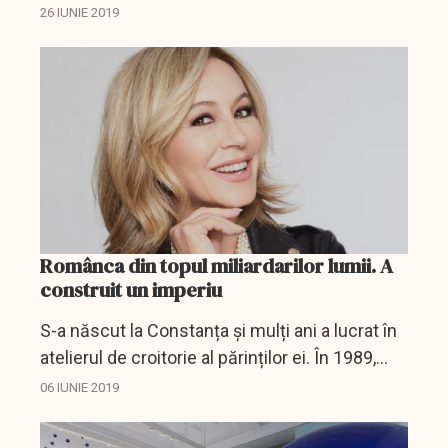
colaborare cu Karl Lagerfeld, care a fost
26 IUNIE 2019
pregătită de celebrul creator de modă înainte
de moartea sa...
Românca din topul miliardarilor lumii. A
construit un imperiu
S-a născut la Constanța și mulți ani a lucrat în
atelierul de croitorie al părinților ei. În 1989,
Anastasia Soare s-a mutat la Los Angeles, iar
06 IUNIE 2019
acum, în Statele Unite, este considerată...