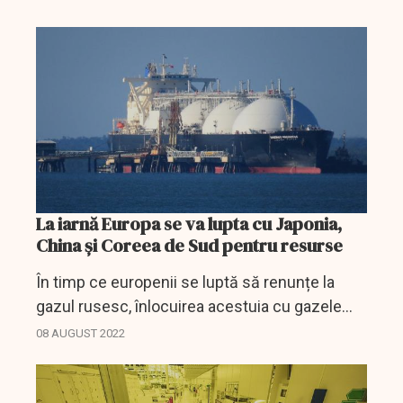
care ar urma să fie realizată de grupul sud-
coreean KHNP...
La iarnă Europa se va lupta cu Japonia,
China și Coreea de Sud pentru resurse
În timp ce europenii se luptă să renunțe la
gazul rusesc, înlocuirea acestuia cu gazele
naturale lichefiate (GNL) ar putea să se
08 AUGUST 2022
lovească de o nouă problemă, cererea din
Japonia, Coreea de...