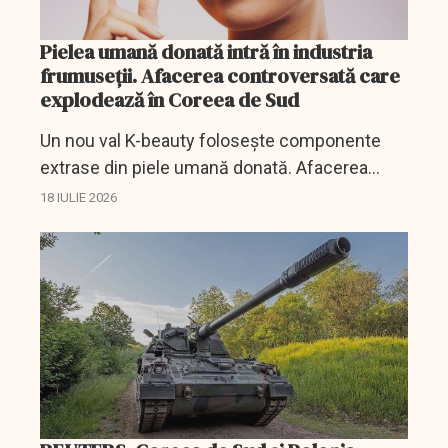
Pielea umană donată intră în industria
frumuseții. Afacerea controversată care
explodează în Coreea de Sud
Un nou val K-beauty folosește componente
extrase din piele umană donată. Afacerea
crește rapid, dar provoacă dezbateri privind
18 IULIE 2026
siguranța și etica.