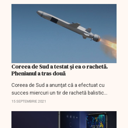
Reuters.
Coreea de Sud a testat și ea o rachetă.
Phenianul a tras două
Coreea de Sud a anunţat că a efectuat cu
succes miercuri un tir de rachetă balistic
lansată de pe un submarin, devenind a şaptea
15 SEPTEMBRIE 2021
ţară din lume care dispune de această
tehnologie, informează...