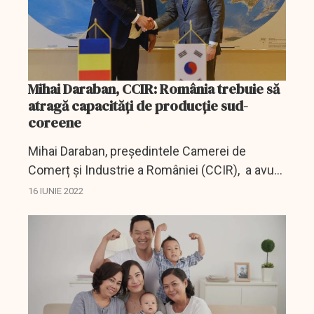
Mihai Daraban, CCIR: România trebuie să
atragă capacități de producție sud-
coreene
Mihai Daraban, președintele Camerei de
Comerț și Industrie a României (CCIR), a avut,
miercuri, 15 iunie, o întrevedere cu E.S. dl. Rim
16 IUNIE 2022
Kap-soo, Ambasadorul Extraordinar şi
Plenipotențiar al...