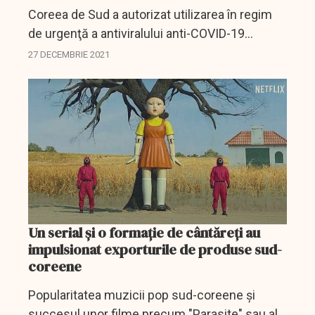
Coreea de Sud a autorizat utilizarea în regim
de urgenţă a antiviralului anti-COVID-19
fabricat de Pfizer, Paxlovid, primul tratament
27 DECEMBRIE 2021
de acest fel introdus în această ţară, a anunţat
luni...
Un serial și o formație de cântăreți au
impulsionat exporturile de produse sud-
coreene
Popularitatea muzicii pop sud-coreene şi
succesul unor filme precum "Parasite" sau al