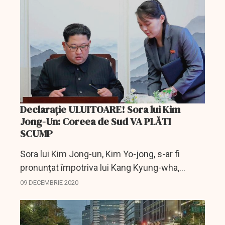
val de...
Declarație ULUITOARE! Sora lui Kim
Jong-Un: Coreea de Sud VA PLĂTI
SCUMP
Sora lui Kim Jong-un, Kim Yo-jong, s-ar fi
pronunțat împotriva lui Kang Kyung-wha,
ministrul de externe al Coreei de Sud, care a
09 DECEMBRIE 2020
pus la îndoială informațiile oficiale furnizate de
regimul de la...