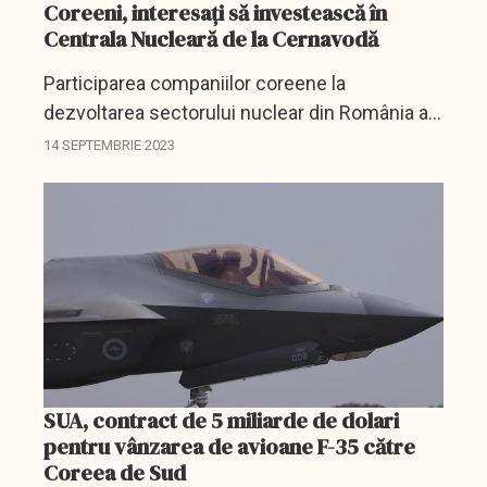
Coreeni, interesați să investească în
Centrala Nucleară de la Cernavodă
Participarea companiilor coreene la
dezvoltarea sectorului nuclear din România a
fost una dintre temele analizate joi de către
14 SEPTEMBRIE 2023
ministrul Energiei, Sebastian Burduja, şi
ambasadorul Republicii...
SUA, contract de 5 miliarde de dolari
pentru vânzarea de avioane F-35 către
Coreea de Sud