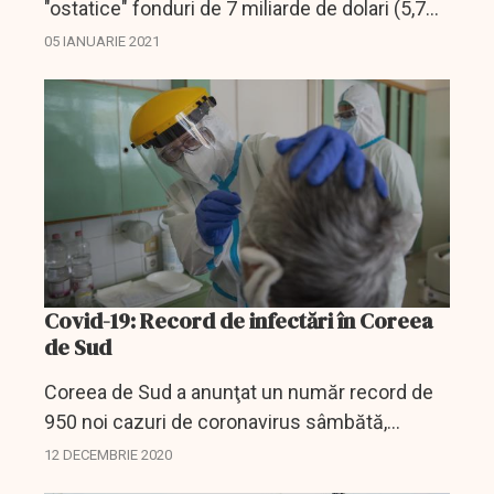
"ostatice" fonduri de 7 miliarde de dolari (5,7
miliarde de euro) care îi aparţin, dând totuşi
05 IANUARIE 2021
asigurări că sechestrarea în ajun a unui
petrolier...
Covid-19: Record de infectări în Coreea
de Sud
Coreea de Sud a anunţat un număr record de
950 noi cazuri de coronavirus sâmbătă,
depăşind vârful de la sfârşitul lunii februarie de
12 DECEMBRIE 2020
909, în timp ce preşedintele a numit al treilea