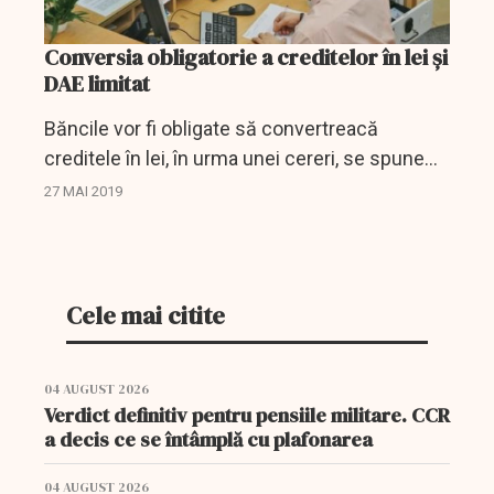
Conversia obligatorie a creditelor în lei și
DAE limitat
Băncile vor fi obligate să convertreacă
creditele în lei, în urma unei cereri, se spune
într-o nouă inițiativă legislativă care a fost
27 MAI 2019
depusă recent la Senat.
Cele mai citite
04 AUGUST 2026
Verdict definitiv pentru pensiile militare. CCR
a decis ce se întâmplă cu plafonarea
04 AUGUST 2026