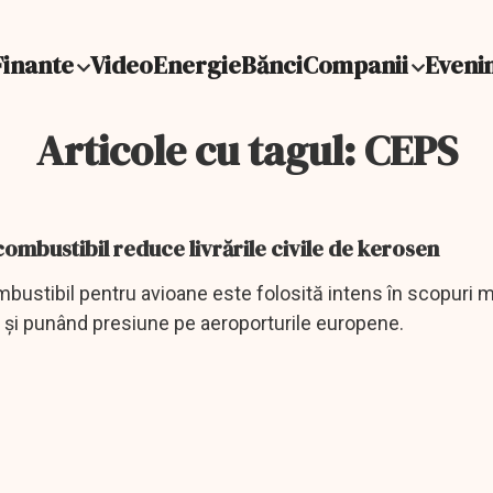
Finante
Video
Energie
Bănci
Companii
Eveni
Articole cu tagul: CEPS
mbustibil reduce livrările civile de kerosen
stibil pentru avioane este folosită intens în scopuri mi
le și punând presiune pe aeroporturile europene.