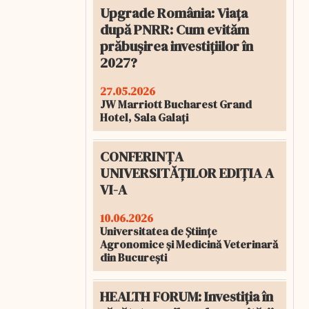
Upgrade România: Viața
după PNRR: Cum evităm
prăbușirea investițiilor în
2027?
27.05.2026
JW Marriott Bucharest Grand
Hotel, Sala Galați
CONFERINȚA
UNIVERSITĂȚILOR EDIȚIA A
VI-A
10.06.2026
Universitatea de Științe
Agronomice și Medicină Veterinară
din București
HEALTH FORUM: Investiția în