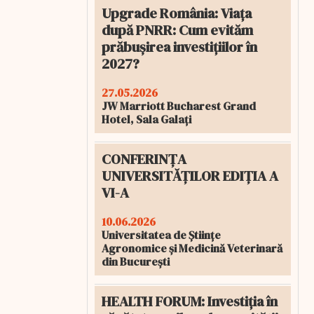
Upgrade România: Viața
după PNRR: Cum evităm
prăbușirea investițiilor în
2027?
27.05.2026
JW Marriott Bucharest Grand
Hotel, Sala Galați
CONFERINȚA
UNIVERSITĂȚILOR EDIȚIA A
VI-A
10.06.2026
Universitatea de Științe
Agronomice și Medicină Veterinară
din București
HEALTH FORUM: Investiția în