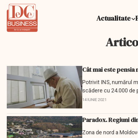
Actualitate
Artico
Cât mai este pensia
Potrivit INS, numărul m
scădere cu 24.000 de p
este de 9 la...
14 IUNIE 2021
Paradox. Regiuni din
Zona de nord a Moldove