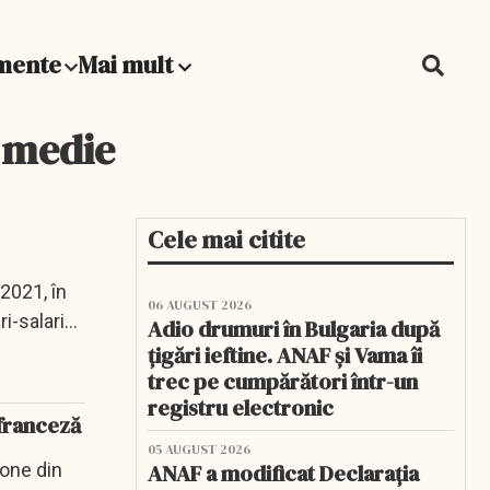
mente
Mai mult
a medie
Cele mai citite
2021, în
06 AUGUST 2026
-salariați
Adio drumuri în Bulgaria după
țigări ieftine. ANAF și Vama îi
trec pe cumpărători într-un
registru electronic
 franceză
05 AUGUST 2026
zone din
ANAF a modificat Declarația