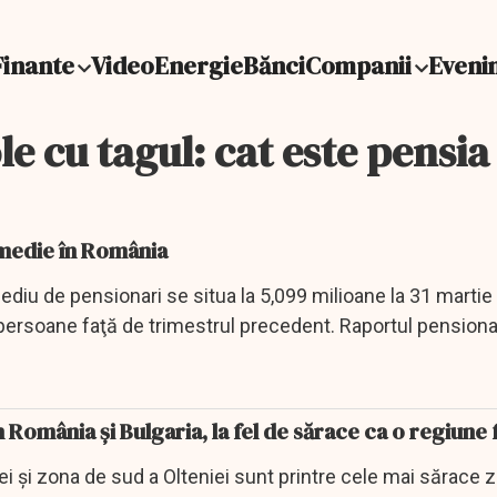
Finante
Video
Energie
Bănci
Companii
Eveni
le cu tagul: cat este pensi
 medie în România
ediu de pensionari se situa la 5,099 milioane la 31 martie 
ersoane faţă de trimestrul precedent. Raportul pensionari
 România și Bulgaria, la fel de sărace ca o regiune
i și zona de sud a Olteniei sunt printre cele mai sărace 