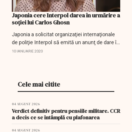
Japonia cere Interpol darea în urmărire a
soției lui Carlos Ghosn
Japonia a solicitat organizaţiei internaţionale
de poliţie Interpol să emită un anunţ de dare în
urmărire a Carolei Ghosn, soţia magnatului
10 IANUARIE 2020
decăzut al industriei auto Carlos Ghosn,
transmite...
Cele mai citite
04 AUGUST 2026
Verdict definitiv pentru pensiile militare. CCR
a decis ce se întâmplă cu plafonarea
04 AUGUST 2026