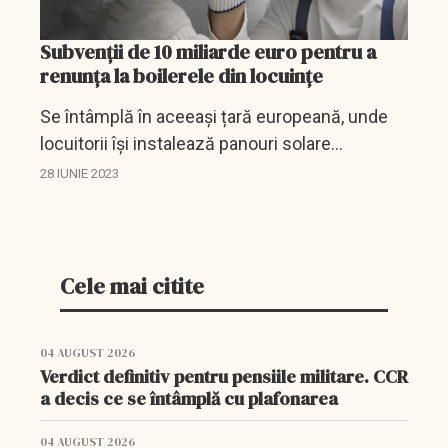
Subvenții de 10 miliarde euro pentru a
renunța la boilerele din locuințe
Se întâmplă în aceeași țară europeană, unde
locuitorii își instalează panouri solare
recondiționate chiar și pe balcon pentru a-și
28 IUNIE 2023
reduce factura la energie electrică.
Cele mai citite
04 AUGUST 2026
Verdict definitiv pentru pensiile militare. CCR
a decis ce se întâmplă cu plafonarea
04 AUGUST 2026