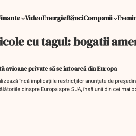
Finante
Video
Energie
Bănci
Companii
Eveni
icole cu tagul: bogatii amer
tă avioane private să se întoarcă din Europa
izează încă implicaţiile restricţiilor anunţate de preşedin
ătoriile dinspre Europa spre SUA, însă unii din cei mai b