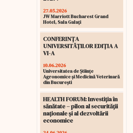
27.05.2026
JW Marriott Bucharest Grand
Hotel, Sala Galați
CONFERINȚA
UNIVERSITĂȚILOR EDIȚIA A
VI-A
10.06.2026
Universitatea de Științe
Agronomice și Medicină Veterinară
din București
HEALTH FORUM: Investiția în
sănătate – pilon al securității
naționale și al dezvoltării
economice
24.06.2026