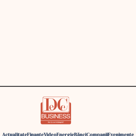
Actualitate
Finante
Video
Energie
Bănci
Companii
Evenimente