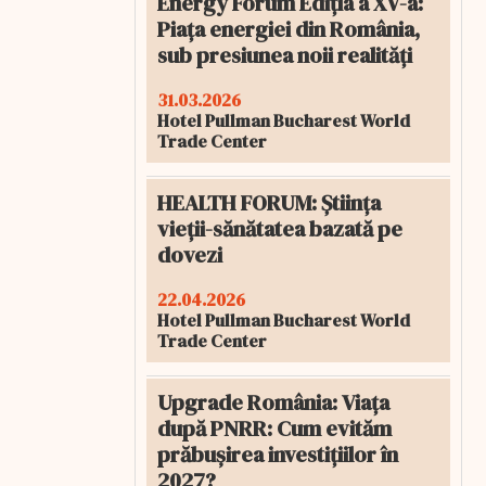
Energy Forum Ediția a XV-a:
Piața energiei din România,
sub presiunea noii realități
31.03.2026
Hotel Pullman Bucharest World
Trade Center
HEALTH FORUM: Știința
vieții-sănătatea bazată pe
dovezi
22.04.2026
Hotel Pullman Bucharest World
Trade Center
Upgrade România: Viața
după PNRR: Cum evităm
prăbușirea investițiilor în
2027?