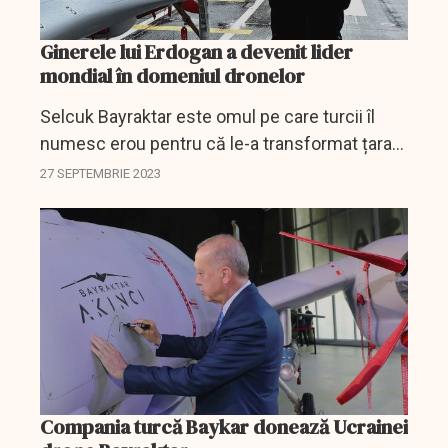
Ginerele lui Erdogan a devenit lider
mondial în domeniul dronelor
Selcuk Bayraktar este omul pe care turcii îl
numesc erou pentru că le-a transformat țara
într-un furnizor global cheie de drone de luptă.
27 SEPTEMBRIE 2023
Compania turcă Baykar donează Ucrainei