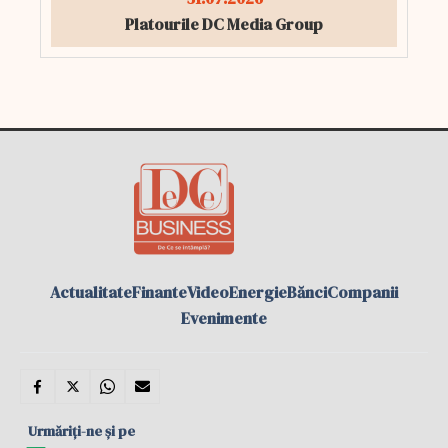
Platourile DC Media Group
Actualitate
Finante
Video
Energie
Bănci
Companii
Evenimente
Urmăriți-ne și pe