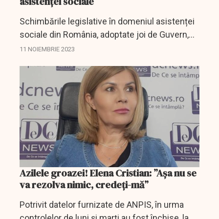
asistenței sociale
Schimbările legislative în domeniul asistenței
sociale din România, adoptate joi de Guvern,
includ dreptul organizațiilor neguvernamentale
11 NOIEMBRIE 2023
(ONG-uri) de a monitoriza centrele sociale și...
Azilele groazei! Elena Cristian: ”Așa nu se
va rezolva nimic, credeți-mă”
Potrivit datelor furnizate de ANPIS, în urma
controlelor de luni și marți au fost închise, la