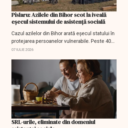
Pîslaru: Azilele din Bihor scot la iveală
eșecul sistemului de asistență socială
Cazul azilelor din Bihor arată eșecul statului în
protejarea persoanelor vulnerabile. Peste 400
de oameni au fost relocați, iar Ministerul
07 IULIE 2026
Muncii anunță măsuri urgente.
SRL-urile, eliminate din domeniul