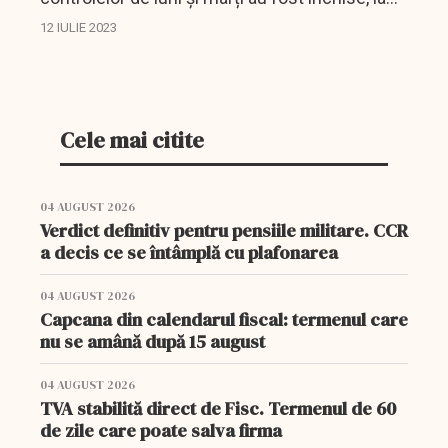
nivel național, 11 căminele de bătrâni. Elena
12 IULIE 2023
Cristian, analist DCBusiness a comentat
subiectul,...
Cele mai citite
04 AUGUST 2026
Verdict definitiv pentru pensiile militare. CCR
a decis ce se întâmplă cu plafonarea
04 AUGUST 2026
Capcana din calendarul fiscal: termenul care
nu se amână după 15 august
04 AUGUST 2026
TVA stabilită direct de Fisc. Termenul de 60
de zile care poate salva firma