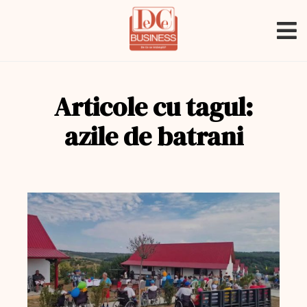
Articole cu tagul:
azile de batrani