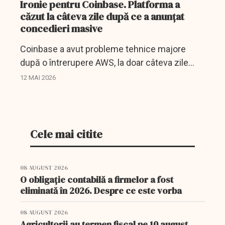
Ironie pentru Coinbase. Platforma a
căzut la câteva zile după ce a anunțat
concedieri masive
Coinbase a avut probleme tehnice majore
după o întrerupere AWS, la doar câteva zile
după ce a anunțat concedieri masive.
12 MAI 2026
Cele mai citite
08 AUGUST 2026
O obligație contabilă a firmelor a fost
eliminată în 2026. Despre ce este vorba
08 AUGUST 2026
Agricultorii au termen fiscal pe 10 august.