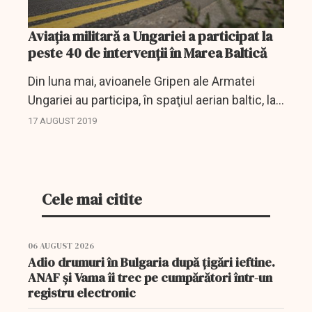
Aviația militară a Ungariei a participat la
peste 40 de intervenții în Marea Baltică
Din luna mai, avioanele Gripen ale Armatei
Ungariei au participa, în spaţiul aerian baltic, la
peste 40 de alerte severe - a transmis Csaba
17 AUGUST 2019
Ugrik, generalul de brigadă al Subunităţii de...
Cele mai citite
06 AUGUST 2026
Adio drumuri în Bulgaria după țigări ieftine.
ANAF și Vama îi trec pe cumpărători într-un
registru electronic