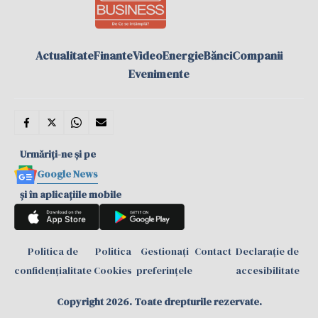
Actualitate
Finante
Video
Energie
Bănci
Companii
Evenimente
Urmăriți-ne și pe
Google News
și în aplicațiile mobile
Politica de
Politica
Gestionați
Contact
Declarație de
confidențialitate
Cookies
preferințele
accesibilitate
Copyright 2026. Toate drepturile rezervate.